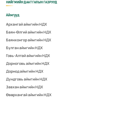
НИЙГМИЙН ДААТГАЛЫН ГАЗРУУД
Аймгууд
Архангай аймгийн НДХ
Баян-Өлгий аймгийн НДХ
Баянхонгор аймгийн НДХ
Булган аймгийн НДХ
Говь-Алтай аймгийн НДХ
Дорноговь аймгийн НДХ
Дорнод аймгийн НДХ
Дундговь аймгийн НДХ
Завхан аймгийн НДХ
Өвөрхангай аймгийн НДХ