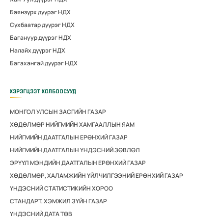
Баянзүрх дүүрэг НДХ
Сүхбаатар дүүрэг НДХ
Багануур дүүрэг НДХ
Налайх дүүрэг НДХ
Багахангай дүүрэг НДХ
ХЭРЭГЦЭЭТ ХОЛБООСУУД
МОНГОЛ УЛСЫН ЗАСГИЙН ГАЗАР
ХӨДӨЛМӨР НИЙГМИЙН ХАМГААЛЛЫН ЯАМ
НИЙГМИЙН ДААТГАЛЫН ЕРӨНХИЙ ГАЗАР
НИЙГМИЙН ДААТГАЛЫН ҮНДЭСНИЙ ЗӨВЛӨЛ
ЭРҮҮЛ МЭНДИЙН ДААТГАЛЫН ЕРӨНХИЙ ГАЗАР
ХӨДӨЛМӨР, ХАЛАМЖИЙН ҮЙЛЧИЛГЭЭНИЙ ЕРӨНХИЙ ГАЗАР
ҮНДЭСНИЙ СТАТИСТИКИЙН ХОРОО
СТАНДАРТ, ХЭМЖИЛ ЗҮЙН ГАЗАР
ҮНДЭСНИЙ ДАТА ТӨВ