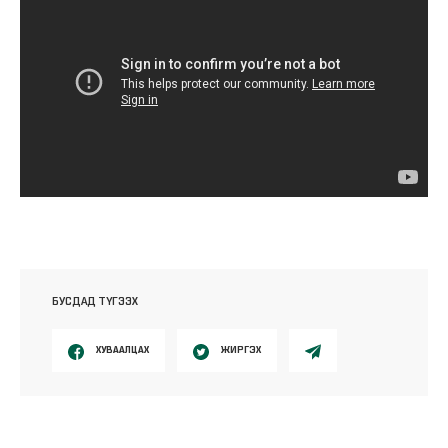
БУСДАД ТҮГЭЭХ
ХУВААЛЦАХ
ЖИРГЭХ