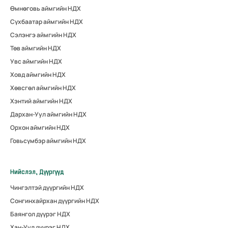
Өмнөговь аймгийн НДХ
Сүхбаатар аймгийн НДХ
Сэлэнгэ аймгийн НДХ
Төв аймгийн НДХ
Увс аймгийн НДХ
Ховд аймгийн НДХ
Хөвсгөл аймгийн НДХ
Хэнтий аймгийн НДХ
Дархан-Уул аймгийн НДХ
Орхон аймгийн НДХ
Говьсүмбэр аймгийн НДХ
Нийслэл, Дүүргүүд
Чингэлтэй дүүргийн НДХ
Сонгинхайрхан дүүргийн НДХ
Баянгол дүүрэг НДХ
Хан-Уул дүүрэг НДХ