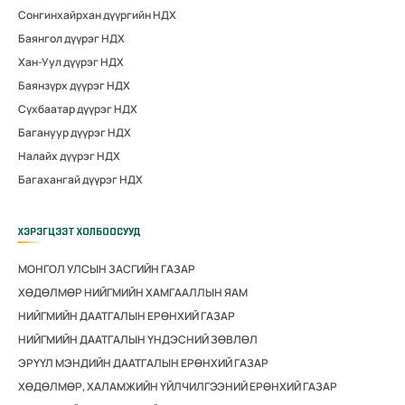
Сонгинхайрхан дүүргийн НДХ
Баянгол дүүрэг НДХ
Хан-Уул дүүрэг НДХ
Баянзүрх дүүрэг НДХ
Сүхбаатар дүүрэг НДХ
Багануур дүүрэг НДХ
Налайх дүүрэг НДХ
Багахангай дүүрэг НДХ
ХЭРЭГЦЭЭТ ХОЛБООСУУД
МОНГОЛ УЛСЫН ЗАСГИЙН ГАЗАР
ХӨДӨЛМӨР НИЙГМИЙН ХАМГААЛЛЫН ЯАМ
НИЙГМИЙН ДААТГАЛЫН ЕРӨНХИЙ ГАЗАР
НИЙГМИЙН ДААТГАЛЫН ҮНДЭСНИЙ ЗӨВЛӨЛ
ЭРҮҮЛ МЭНДИЙН ДААТГАЛЫН ЕРӨНХИЙ ГАЗАР
ХӨДӨЛМӨР, ХАЛАМЖИЙН ҮЙЛЧИЛГЭЭНИЙ ЕРӨНХИЙ ГАЗАР