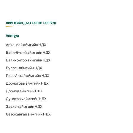
НИЙГМИЙН ДААТГАЛЫН ГАЗРУУД
Аймгууд
Архангай аймгийн НДХ
Баян-Өлгий аймгийн НДХ
Баянхонгор аймгийн НДХ
Булган аймгийн НДХ
Говь-Алтай аймгийн НДХ
Дорноговь аймгийн НДХ
Дорнод аймгийн НДХ
Дундговь аймгийн НДХ
Завхан аймгийн НДХ
Өвөрхангай аймгийн НДХ