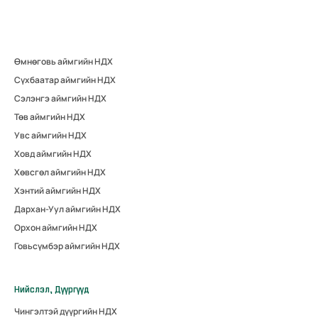
Өмнөговь аймгийн НДХ
Сүхбаатар аймгийн НДХ
Сэлэнгэ аймгийн НДХ
Төв аймгийн НДХ
Увс аймгийн НДХ
Ховд аймгийн НДХ
Хөвсгөл аймгийн НДХ
Хэнтий аймгийн НДХ
Дархан-Уул аймгийн НДХ
Орхон аймгийн НДХ
Говьсүмбэр аймгийн НДХ
Нийслэл, Дүүргүүд
Чингэлтэй дүүргийн НДХ