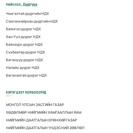
Нийслэл, Дүүргүүд
Чингэлтэй дүүргийн НДХ
Сонгинхайрхан дүүргийн НДХ
Баянгол дүүрэг НДХ
Хан-Уул дүүрэг НДХ
Баянзүрх дүүрэг НДХ
Сүхбаатар дүүрэг НДХ
Багануур дүүрэг НДХ
Налайх дүүрэг НДХ
Багахангай дүүрэг НДХ
ХЭРЭГЦЭЭТ ХОЛБООСУУД
МОНГОЛ УЛСЫН ЗАСГИЙН ГАЗАР
ХӨДӨЛМӨР НИЙГМИЙН ХАМГААЛЛЫН ЯАМ
НИЙГМИЙН ДААТГАЛЫН ЕРӨНХИЙ ГАЗАР
НИЙГМИЙН ДААТГАЛЫН ҮНДЭСНИЙ ЗӨВЛӨЛ