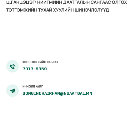
Ц.ГАНЦЭЦЭГ: НИЙГМИЙН ДААТГАЛЫН САНГААС ОЛГОХ
ТЭТГЭМЖИЙН ТУХАЙ ХУУЛИЙН ШИНЭЧЛЭЛҮҮД
ХЭРЭГЛЭГЧИЙН ЛАВЛАХ
7017-5959
И-МЭЙЛ ХАЯГ
SONGINOHAIRHAN@NDAATGAL.MN