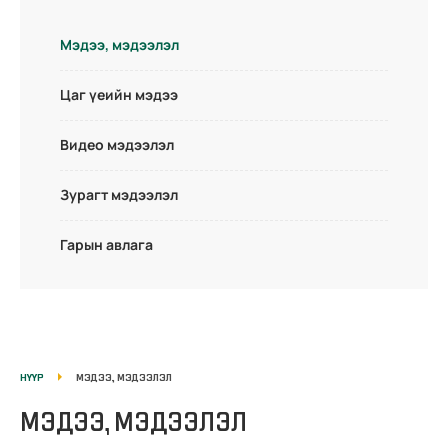
Мэдээ, мэдээлэл
Цаг үеийн мэдээ
Видео мэдээлэл
Зурагт мэдээлэл
Гарын авлага
НҮҮР
МЭДЭЭ, МЭДЭЭЛЭЛ
МЭДЭЭ, МЭДЭЭЛЭЛ