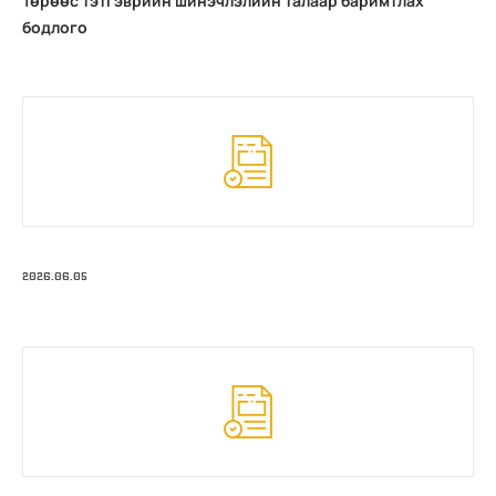
Төрөөс тэтгэврийн шинэчлэлийн талаар баримтлах
бодлого
2026.06.05