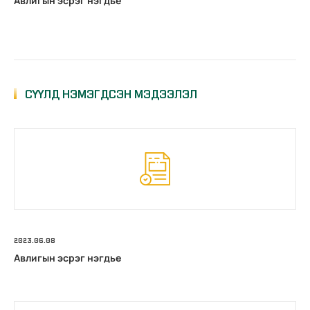
Авлигын эсрэг нэгдье
СҮҮЛД НЭМЭГДСЭН МЭДЭЭЛЭЛ
2023.06.08
Авлигын эсрэг нэгдье