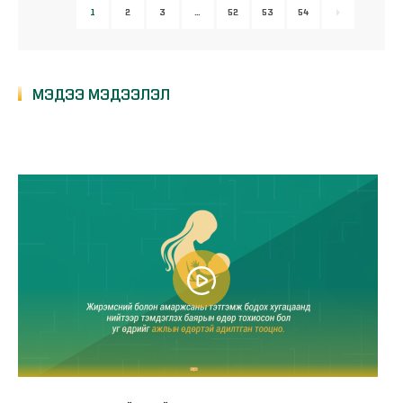
1
2
3
…
52
53
54
МЭДЭЭ МЭДЭЭЛЭЛ