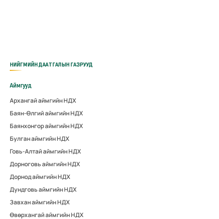
НИЙГМИЙН ДААТГАЛЫН ГАЗРУУД
Аймгууд
Архангай аймгийн НДХ
Баян-Өлгий аймгийн НДХ
Баянхонгор аймгийн НДХ
Булган аймгийн НДХ
Говь-Алтай аймгийн НДХ
Дорноговь аймгийн НДХ
Дорнод аймгийн НДХ
Дундговь аймгийн НДХ
Завхан аймгийн НДХ
Өвөрхангай аймгийн НДХ