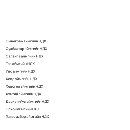
Өмнөговь аймгийн НДХ
Сүхбаатар аймгийн НДХ
Сэлэнгэ аймгийн НДХ
Төв аймгийн НДХ
Увс аймгийн НДХ
Ховд аймгийн НДХ
Хөвсгөл аймгийн НДХ
Хэнтий аймгийн НДХ
Дархан-Уул аймгийн НДХ
Орхон аймгийн НДХ
Говьсүмбэр аймгийн НДХ