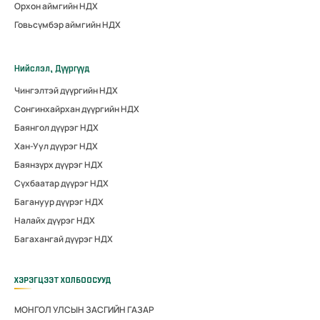
Орхон аймгийн НДХ
Говьсүмбэр аймгийн НДХ
Нийслэл, Дүүргүүд
Чингэлтэй дүүргийн НДХ
Сонгинхайрхан дүүргийн НДХ
Баянгол дүүрэг НДХ
Хан-Уул дүүрэг НДХ
Баянзүрх дүүрэг НДХ
Сүхбаатар дүүрэг НДХ
Багануур дүүрэг НДХ
Налайх дүүрэг НДХ
Багахангай дүүрэг НДХ
ХЭРЭГЦЭЭТ ХОЛБООСУУД
МОНГОЛ УЛСЫН ЗАСГИЙН ГАЗАР