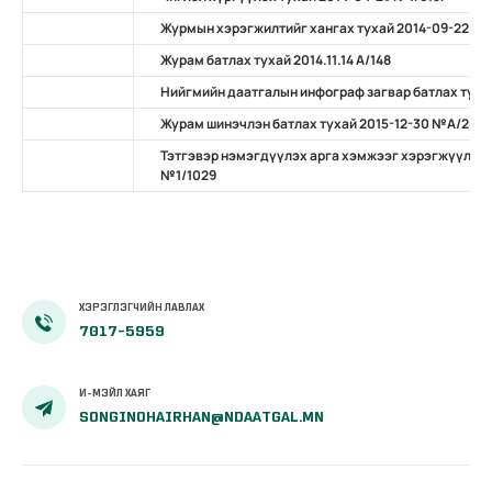
Журмын хэрэгжилтийг хангах тухай 2014-09-22 №
Журам батлах тухай 2014.11.14 А/148
Нийгмийн даатгалын инфограф загвар батлах тухай 
Журам шинэчлэн батлах тухай 2015-12-30 №А/203
Тэтгэвэр нэмэгдүүлэх арга хэмжээг хэрэгжүүлэх 
№1/1029
ХЭРЭГЛЭГЧИЙН ЛАВЛАХ
7017-5959
И-МЭЙЛ ХАЯГ
SONGINOHAIRHAN@NDAATGAL.MN