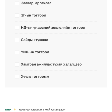
Заавар, аргачлал
ЗГ-ын тогтоол
НД-ын үндэсний зөвлөлийн тогтоол
Сайдын тушаал
УИХ-ын тогтоол
Хамтран ажиллах тухай хэлэлцээр
Хууль тогтоомж
НҮҮР
ХАМТРАН АЖИЛЛАХ ТУХАЙ ХЭЛЭЛЦЭЭР