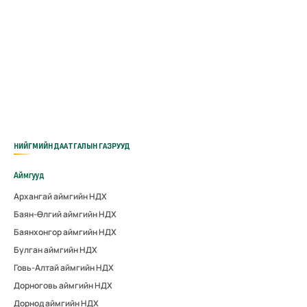
НИЙГМИЙН ДААТГАЛЫН ГАЗРУУД
Аймгууд
Архангай аймгийн НДХ
Баян-Өлгий аймгийн НДХ
Баянхонгор аймгийн НДХ
Булган аймгийн НДХ
Говь-Алтай аймгийн НДХ
Дорноговь аймгийн НДХ
Дорнод аймгийн НДХ