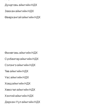
Дундговь аймгийн НДХ
Завхан аймгийн НДХ
Өвөрхангай аймгийн НДХ
Өмнөговь аймгийн НДХ
Сүхбаатар аймгийн НДХ
Сэлэнгэ аймгийн НДХ
Төв аймгийн НДХ
Увс аймгийн НДХ
Ховд аймгийн НДХ
Хөвсгөл аймгийн НДХ
Хэнтий аймгийн НДХ
Дархан-Уул аймгийн НДХ