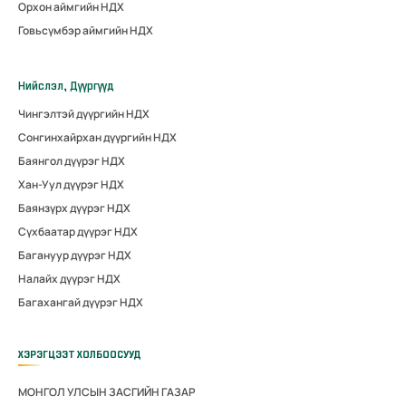
Орхон аймгийн НДХ
Говьсүмбэр аймгийн НДХ
Нийслэл, Дүүргүүд
Чингэлтэй дүүргийн НДХ
Сонгинхайрхан дүүргийн НДХ
Баянгол дүүрэг НДХ
Хан-Уул дүүрэг НДХ
Баянзүрх дүүрэг НДХ
Сүхбаатар дүүрэг НДХ
Багануур дүүрэг НДХ
Налайх дүүрэг НДХ
Багахангай дүүрэг НДХ
ХЭРЭГЦЭЭТ ХОЛБООСУУД
МОНГОЛ УЛСЫН ЗАСГИЙН ГАЗАР