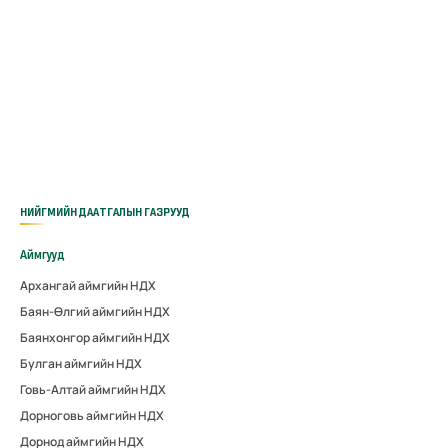
НИЙГМИЙН ДААТГАЛЫН ГАЗРУУД
Аймгууд
Архангай аймгийн НДХ
Баян-Өлгий аймгийн НДХ
Баянхонгор аймгийн НДХ
Булган аймгийн НДХ
Говь-Алтай аймгийн НДХ
Дорноговь аймгийн НДХ
Дорнод аймгийн НДХ