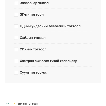
Заавар, аргачлал
ЗГ-ын тогтоол
НД-ын үндэсний зөвлөлийн тогтоол
Сайдын тушаал
УИХ-ын тогтоол
Хамтран ажиллах тухай хэлэлцээр
Хууль тогтоомж
НҮҮР
УИХ-ЫН ТОГТООЛ