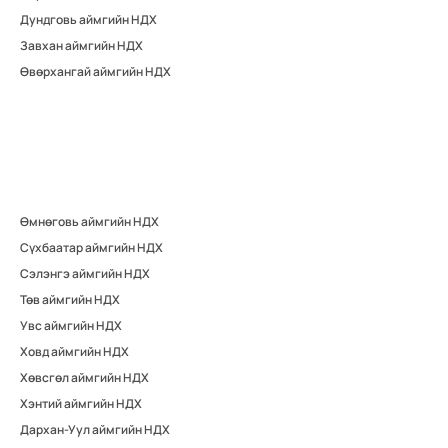
Дундговь аймгийн НДХ
Завхан аймгийн НДХ
Өвөрхангай аймгийн НДХ
Өмнөговь аймгийн НДХ
Сүхбаатар аймгийн НДХ
Сэлэнгэ аймгийн НДХ
Төв аймгийн НДХ
Увс аймгийн НДХ
Ховд аймгийн НДХ
Хөвсгөл аймгийн НДХ
Хэнтий аймгийн НДХ
Дархан-Уул аймгийн НДХ