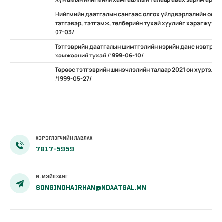
Нийгмийн даатгалын сангаас олгох үйлдвэрлэлийн осол
тэтгэвэр, тэтгэмж, төлбөрийн тухай хуулийг хэрэгжүүлэ
07-03/
Тэтгэврийн даатгалын шимтгэлийн нэрийн данс нэвтрүүл
хэмжээний тухай /1999-06-10/
Төрөөс тэтгэврийн шинэчлэлийн талаар 2021 он хүртэл б
/1999-05-27/
ХЭРЭГЛЭГЧИЙН ЛАВЛАХ
7017-5959
И-МЭЙЛ ХАЯГ
SONGINOHAIRHAN@NDAATGAL.MN