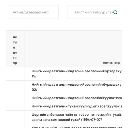
Ак
ты
н
ду
га
ар
Актын нэр
Нийгмийн даатгалын үндэсний зөвлөлийн бүрэлдэхүүний
15/
Нийгмийн даатгалын үндэсний зөвлөлийн бүрэлдэхүүнд 
02/
Нийгмийн даатгалын үндэсний зөвлөл байгуулах тухай
Нийгмийн даатгалын тухай хуулиудыг хэрэгжүүлэх зарим
Цэргийн албан хаагчийн тэтгэвэр, тэтгэмжийн тухай ху
зарим арга хэмжээний тухай /1994-07-07/
Хүн амын нийгмийн хамгааллын талаар авах зарим арга х