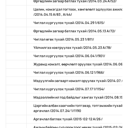
Өргөдлийн загвар батлах тухай /2014.03.24 А/52/
Цалин, нэмэгдэл тогтоох, хөнгөлөлт эдлүүлэх ажилсан
/2014.04.15 А/83 , А/44/
Чиглэл хүргүүлэх тухай /2014.04.29 1/615/
Өргөдлийн загвар батлах тухай /2014.05.13 А/72/
Чиглэл өгөх тухай /2014.05.23 1/811/
Үйлчилгээ нэвтрүүлэх тухай /2014.05.23 А/78/
Чиглэл хүргүүлэх тухай /2014.06.04 1/901/
Журамд нэмэлт, өөрчлөлт оруулах тухай /2014.06.06 А/
Чиглэл хүргүүлэх тухай /2014.06.12 1/966/
Мэдүүлгийн загварт нэмэлт оруулах тухай /2014.07.07 
Чиглэл хүргүүлэх тухай /2014.07.17 1/1154/
Мэдээллийн ил тод байдлыг хангах тухай /2014.08.15 А/
Цэргийн албан хаагчийн тэтгэвэр, тэтгэмжийн тухай х
аргачлал /2014.07.24/ 1/1190
Аргачлал батлах тухай /2015-02-12 А/26 /
Ажлын байрны сур орон тоог нөхөх тухай /2015-02-24 А/