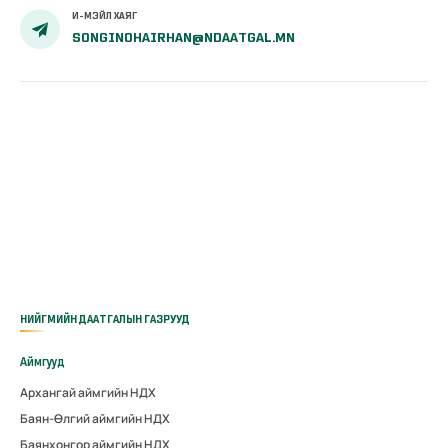
И-МЭЙЛ ХАЯГ
SONGINOHAIRHAN@NDAATGAL.MN
НИЙГМИЙН ДААТГАЛЫН ГАЗРУУД
Аймгууд
Архангай аймгийн НДХ
Баян-Өлгий аймгийн НДХ
Баянхонгор аймгийн НДХ