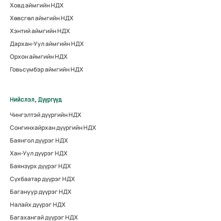
Ховд аймгийн НДХ
Хөвсгөл аймгийн НДХ
Хэнтий аймгийн НДХ
Дархан-Уул аймгийн НДХ
Орхон аймгийн НДХ
Говьсүмбэр аймгийн НДХ
Нийслэл, Дүүргүүд
Чингэлтэй дүүргийн НДХ
Сонгинхайрхан дүүргийн НДХ
Баянгол дүүрэг НДХ
Хан-Уул дүүрэг НДХ
Баянзүрх дүүрэг НДХ
Сүхбаатар дүүрэг НДХ
Багануур дүүрэг НДХ
Налайх дүүрэг НДХ
Багахангай дүүрэг НДХ