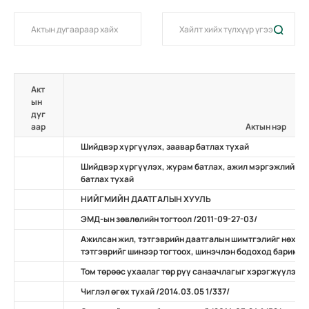
Акт
ын
дуг
аар
Актын нэр
Шийдвэр хүргүүлэх, заавар батлах тухай
Шийдвэр хүргүүлэх, журам батлах, ажил мэргэжлийн ж
батлах тухай
НИЙГМИЙН ДААТГАЛЫН ХУУЛЬ
ЭМД-ын зөвлөлийн тогтоол /2011-09-27-03/
Ажилсан жил, тэтгэврийн даатгалын шимтгэлийг нөхөн
тэтгэврийг шинээр тогтоох, шинэчлэн бодоход баримтлах
Том төрөөс ухаалаг төр рүү санаачлагыг хэрэгжүүлэх ту
Чиглэл өгөх тухай /2014.03.05 1/337/