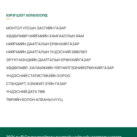
ХЭРЭГЦЭЭТ ХОЛБООСУУД
МОНГОЛ УЛСЫН ЗАСГИЙН ГАЗАР
ХӨДӨЛМӨР НИЙГМИЙН ХАМГААЛЛЫН ЯАМ
НИЙГМИЙН ДААТГАЛЫН ЕРӨНХИЙ ГАЗАР
НИЙГМИЙН ДААТГАЛЫН ҮНДЭСНИЙ ЗӨВЛӨЛ
ЭРҮҮЛ МЭНДИЙН ДААТГАЛЫН ЕРӨНХИЙ ГАЗАР
ХӨДӨЛМӨР, ХАЛАМЖИЙН ҮЙЛЧИЛГЭЭНИЙ ЕРӨНХИЙ ГАЗАР
ҮНДЭСНИЙ СТАТИСТИКИЙН ХОРОО
СТАНДАРТ, ХЭМЖИЛ ЗҮЙН ГАЗАР
ҮНДЭСНИЙ ДАТА ТӨВ
ТӨРИЙН БОЛОН АЛБАНЫ НУУЦ
2024 он © Сонгинохайрхан дүүргийн нийгмийн даатгалын газар.