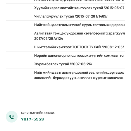
Хуулийн хэрэгжилтийг хангуулах тухай /2015-05-07 11/
Чиглэл хүрүүлэх тухай /2015-07-28 1/1485/
Нийгмийн даатгалын тухай хууль тогтоомжид орсон нэ
Авлигатай тэмцэх үндэсний хөтөлбөрийг хэрэгжүүлэх 
2017/07/28 А/124
Шимтгэлийн хэмжээг ТОГТООХ ТУХАЙ /2008-12-05/
Нэрийн дансны орлогод тооцох хүүгийн хэмжээг тогтоо
Журам батлах тухай /2007-06-26/
Нийгмийн даатгалын үндэсний зөвлөлийн дэргэдэх Эр
зөвлөлийн бүрэлдэхүүн, ажиллах журмыг шинэчлэн бат
ХЭРЭГЛЭГЧИЙН ЛАВЛАХ
7017-5959