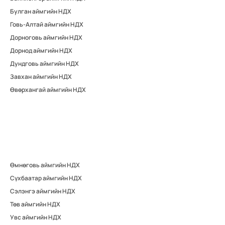
Булган аймгийн НДХ
Говь-Алтай аймгийн НДХ
Дорноговь аймгийн НДХ
Дорнод аймгийн НДХ
Дундговь аймгийн НДХ
Завхан аймгийн НДХ
Өвөрхангай аймгийн НДХ
Өмнөговь аймгийн НДХ
Сүхбаатар аймгийн НДХ
Сэлэнгэ аймгийн НДХ
Төв аймгийн НДХ
Увс аймгийн НДХ