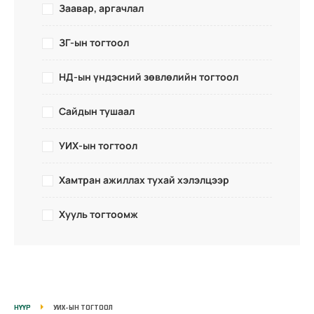
Заавар, аргачлал
ЗГ-ын тогтоол
НД-ын үндэсний зөвлөлийн тогтоол
Сайдын тушаал
УИХ-ын тогтоол
Хамтран ажиллах тухай хэлэлцээр
Хууль тогтоомж
НҮҮР
УИХ-ЫН ТОГТООЛ