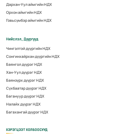
Дархан-Уул аймгийн НДХ
Орхон аймгийн НДХ
Говьсүмбэр аймгийн НДХ
Нийслэл, Дүүргүүд
Чингэлтэй дүүргийн НДХ
Сонгинхайрхан дүүргийн НДХ
Баянгол дүүрэг НДХ
Хан-Уул дүүрэг НДХ
Баянзүрх дүүрэг НДХ
Сүхбаатар дүүрэг НДХ
Багануур дүүрэг НДХ
Налайх дүүрэг НДХ
Багахангай дүүрэг НДХ
ХЭРЭГЦЭЭТ ХОЛБООСУУД