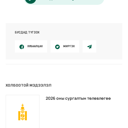
БУСДАД ТҮГЭЭХ
ХУВААЛЦАХ
ЖИРГЭХ
ХОЛБООТОЙ МЭДЭЭЛЭЛ
2026 оны сургалтын төлөвлөгөө