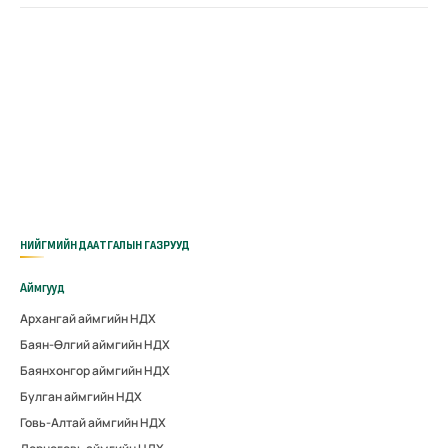
НИЙГМИЙН ДААТГАЛЫН ГАЗРУУД
Аймгууд
Архангай аймгийн НДХ
Баян-Өлгий аймгийн НДХ
Баянхонгор аймгийн НДХ
Булган аймгийн НДХ
Говь-Алтай аймгийн НДХ