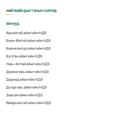
НИЙГМИЙН ДААТГАЛЫН ГАЗРУУД
Аймгууд
Архангай аймгийн НДХ
Баян-Өлгий аймгийн НДХ
Баянхонгор аймгийн НДХ
Булган аймгийн НДХ
Говь-Алтай аймгийн НДХ
Дорноговь аймгийн НДХ
Дорнод аймгийн НДХ
Дундговь аймгийн НДХ
Завхан аймгийн НДХ
Өвөрхангай аймгийн НДХ