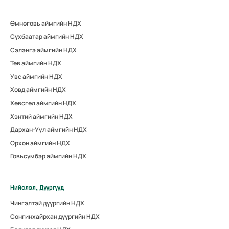
Өмнөговь аймгийн НДХ
Сүхбаатар аймгийн НДХ
Сэлэнгэ аймгийн НДХ
Төв аймгийн НДХ
Увс аймгийн НДХ
Ховд аймгийн НДХ
Хөвсгөл аймгийн НДХ
Хэнтий аймгийн НДХ
Дархан-Уул аймгийн НДХ
Орхон аймгийн НДХ
Говьсүмбэр аймгийн НДХ
Нийслэл, Дүүргүүд
Чингэлтэй дүүргийн НДХ
Сонгинхайрхан дүүргийн НДХ