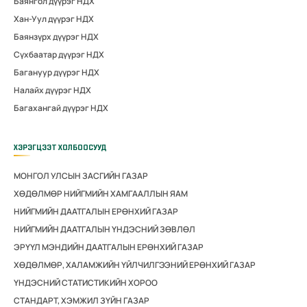
Баянгол дүүрэг НДХ
Хан-Уул дүүрэг НДХ
Баянзүрх дүүрэг НДХ
Сүхбаатар дүүрэг НДХ
Багануур дүүрэг НДХ
Налайх дүүрэг НДХ
Багахангай дүүрэг НДХ
ХЭРЭГЦЭЭТ ХОЛБООСУУД
МОНГОЛ УЛСЫН ЗАСГИЙН ГАЗАР
ХӨДӨЛМӨР НИЙГМИЙН ХАМГААЛЛЫН ЯАМ
НИЙГМИЙН ДААТГАЛЫН ЕРӨНХИЙ ГАЗАР
НИЙГМИЙН ДААТГАЛЫН ҮНДЭСНИЙ ЗӨВЛӨЛ
ЭРҮҮЛ МЭНДИЙН ДААТГАЛЫН ЕРӨНХИЙ ГАЗАР
ХӨДӨЛМӨР, ХАЛАМЖИЙН ҮЙЛЧИЛГЭЭНИЙ ЕРӨНХИЙ ГАЗАР
ҮНДЭСНИЙ СТАТИСТИКИЙН ХОРОО
СТАНДАРТ, ХЭМЖИЛ ЗҮЙН ГАЗАР