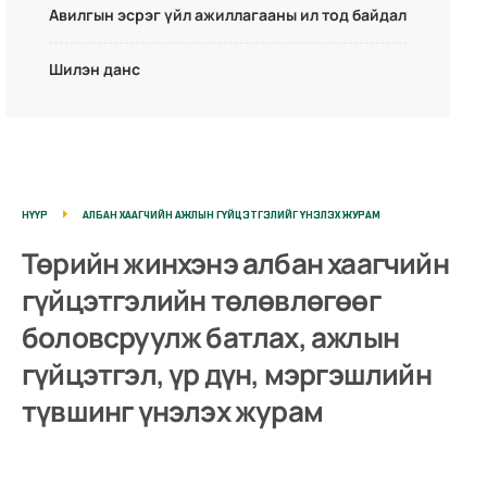
Авилгын эсрэг үйл ажиллагааны ил тод байдал
Шилэн данс
НҮҮР
АЛБАН ХААГЧИЙН АЖЛЫН ГҮЙЦЭТГЭЛИЙГ ҮНЭЛЭХ ЖУРАМ
Төрийн жинхэнэ албан хаагчийн
гүйцэтгэлийн төлөвлөгөөг
боловсруулж батлах, ажлын
гүйцэтгэл, үр дүн, мэргэшлийн
түвшинг үнэлэх журам