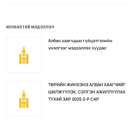
ХОЛБООТОЙ МЭДЭЭЛЭЛ
Албан хаагчдын гүйцэтгэлийн
үнэлгээг мэдээллэх хуудас
ТӨРИЙН ЖИНХЭНЭ АЛБАН ХААГЧИЙГ
ШИЛЖҮҮЛЭХ, СЭЛГЭН АЖИЛЛУУЛАХ
ТУХАЙ ЗАР 2025 2-Р САР