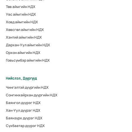
Төв аймгийн НДХ
Увс аймгийн НДХ
Ховд аймгийн НДХ
Хөвсгөл аймгийн НДХ
Хэнтий аймгийн НДХ
Дархан-Уул аймгийн НДХ
Орхон аймгийн НДХ
Говьсүмбэр аймгийн НДХ
Нийслэл, Дүүргүүд
Чингэлтэй дүүргийн НДХ
Сонгинхайрхан дүүргийн НДХ
Баянгол дүүрэг НДХ
Хан-Уул дүүрэг НДХ
Баянзүрх дүүрэг НДХ
Сүхбаатар дүүрэг НДХ