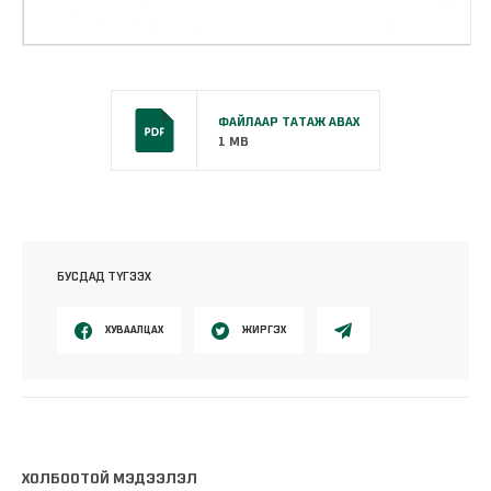
ФАЙЛААР ТАТАЖ АВАХ
1 MB
БУСДАД ТҮГЭЭХ
ХУВААЛЦАХ
ЖИРГЭХ
ХОЛБООТОЙ МЭДЭЭЛЭЛ