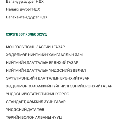
Багануур дүүрэг НДХ
Налайх дүүрэг НДХ
Багахангай дүүрэг НДХ
ХЭРЭГЦЭЭТ ХОЛБООСУУД
МОНГОЛ УЛСЫН ЗАСГИЙН ГАЗАР
ХӨДӨЛМӨР НИЙГМИЙН ХАМГААЛЛЫН ЯАМ
НИЙГМИЙН ДААТГАЛЫН ЕРӨНХИЙ ГАЗАР
НИЙГМИЙН ДААТГАЛЫН ҮНДЭСНИЙ ЗӨВЛӨЛ
ЭРҮҮЛ МЭНДИЙН ДААТГАЛЫН ЕРӨНХИЙ ГАЗАР
ХӨДӨЛМӨР, ХАЛАМЖИЙН ҮЙЛЧИЛГЭЭНИЙ ЕРӨНХИЙ ГАЗАР
ҮНДЭСНИЙ СТАТИСТИКИЙН ХОРОО
СТАНДАРТ, ХЭМЖИЛ ЗҮЙН ГАЗАР
ҮНДЭСНИЙ ДАТА ТӨВ
ТӨРИЙН БОЛОН АЛБАНЫ НУУЦ