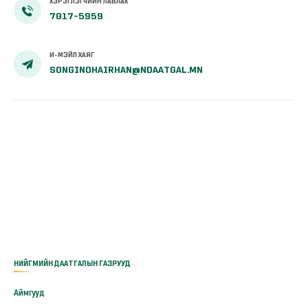
ХЭРЭГЛЭГЧИЙН ЛАВЛАХ
7017-5959
И-МЭЙЛ ХАЯГ
SONGINOHAIRHAN@NDAATGAL.MN
НИЙГМИЙН ДААТГАЛЫН ГАЗРУУД
Аймгууд