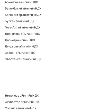
Архангай аймгийн НДХ
Баян-Өлгий аймгийн НДХ
Баянхонгор аймгийн НДХ
Булган аймгийн НДХ
Говь-Алтай аймгийн НДХ
Дорноговь аймгийн НДХ
Дорнод аймгийн НДХ
Дундговь аймгийн НДХ
Завхан аймгийн НДХ
Өвөрхангай аймгийн НДХ
Өмнөговь аймгийн НДХ
Сүхбаатар аймгийн НДХ
Сэлэнгэ аймгийн НДХ