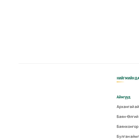
НИЙГМИЙН ДА
Аймгууд
Архангай а
Баян-Өлгий
Баянхонгор
Булган айм