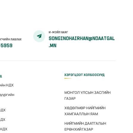
И-МЭЙЛ ХАЯГ
SONGINOHAIRHAN@NDAATGAL
ГЧИЙН ЛАВЛАХ
-5959
.MN
ХЭРЭГЦЭЭТ ХОЛБООСУУД
үд
гийн НДХ
МОНГОЛ УЛСЫН ЗАСГИЙН
дүүргийн
ГАЗАР
ХӨДӨЛМӨР НИЙГМИЙН
НДХ
ХАМГААЛЛЫН ЯАМ
НДХ
НИЙГМИЙН ДААТГАЛЫН
 НДХ
ЕРӨНХИЙ ГАЗАР