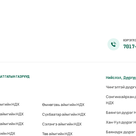
ХЭРЭГЛЭ
7017
АТГАЛЫН ГАЗРУУД
Нийслэл, Дүүргү
Чингэлтэй дүүр
Сонгинхайрхан 
НДХ
ймгийн НДХ
Өмнөговь аймгийн НДХ
Баянгол дүүрэг 
 аймгийн НДХ
Сүхбаатар аймгийн НДХ
Хан-Уул дүүрэг 
 аймгийн НДХ
Сэлэнгэ аймгийн НДХ
Баянзүрх дүүрэг
гийн НДХ
Төв аймгийн НДХ