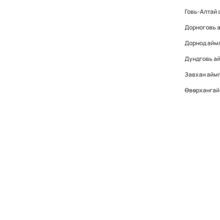
Говь-Алтай
Дорноговь 
Дорнод айм
Дундговь а
Завхан айм
Өвөрхангай