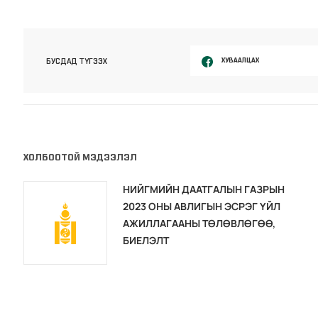
ХУВААЛЦАХ
БУСДАД ТҮГЭЭХ
ХОЛБООТОЙ МЭДЭЭЛЭЛ
НИЙГМИЙН ДААТГАЛЫН ГАЗРЫН
2023 ОНЫ АВЛИГЫН ЭСРЭГ ҮЙЛ
АЖИЛЛАГААНЫ ТӨЛӨВЛӨГӨӨ,
БИЕЛЭЛТ