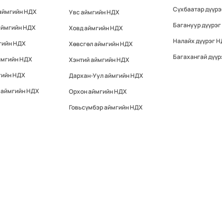
Сүхбаатар дүүр
 аймгийн НДХ
Увс аймгийн НДХ
Багануур дүүрэг
аймгийн НДХ
Ховд аймгийн НДХ
Налайх дүүрэг 
гийн НДХ
Хөвсгөл аймгийн НДХ
Багахангай дүүр
ймгийн НДХ
Хэнтий аймгийн НДХ
гийн НДХ
Дархан-Уул аймгийн НДХ
 аймгийн НДХ
Орхон аймгийн НДХ
Говьсүмбэр аймгийн НДХ