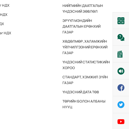
эг НДХ
НИЙГМИЙН ДААТГАЛЫН
ҮНДЭСНИЙ ЗӨВЛӨЛ
 НДХ
ЭРҮҮЛ МЭНДИЙН
НДХ
ДААТГАЛЫН ЕРӨНХИЙ
ГАЗАР
эг НДХ
ХӨДӨЛМӨР, ХАЛАМЖИЙН
ҮЙЛЧИЛГЭЭНИЙ ЕРӨНХИЙ
ГАЗАР
ҮНДЭСНИЙ СТАТИСТИКИЙН
ХОРОО
СТАНДАРТ, ХЭМЖИЛ ЗҮЙН
ГАЗАР
ҮНДЭСНИЙ ДАТА ТӨВ
ТӨРИЙН БОЛОН АЛБАНЫ
НУУЦ