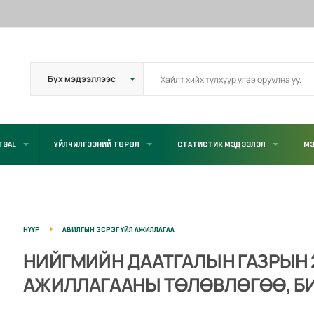
TGAL
ҮЙЛЧИЛГЭЭНИЙ ТӨРӨЛ
СТАТИСТИК МЭДЭЭЛЭЛ
МЭ
НҮҮР
АВИЛГЫН ЭСРЭГ ҮЙЛ АЖИЛЛАГАА
НИЙГМИЙН ДААТГАЛЫН ГАЗРЫН 
АЖИЛЛАГААНЫ ТӨЛӨВЛӨГӨӨ, Б