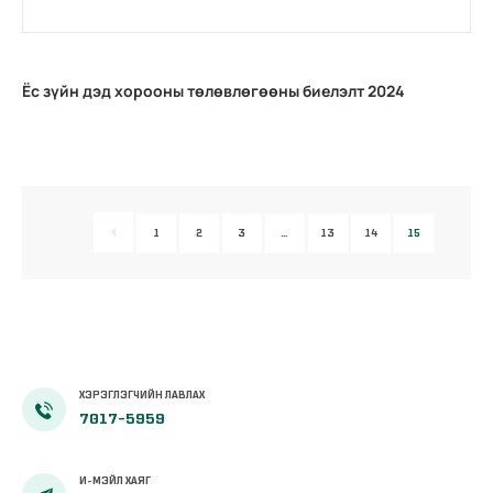
Ёс зүйн дэд хорооны төлөвлөгөөны биелэлт 2024
1
2
3
…
13
14
15
ХЭРЭГЛЭГЧИЙН ЛАВЛАХ
7017-5959
И-МЭЙЛ ХАЯГ