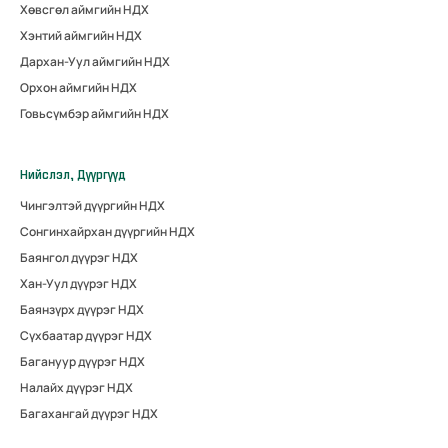
Хөвсгөл аймгийн НДХ
Хэнтий аймгийн НДХ
Дархан-Уул аймгийн НДХ
Орхон аймгийн НДХ
Говьсүмбэр аймгийн НДХ
Нийслэл, Дүүргүүд
Чингэлтэй дүүргийн НДХ
Сонгинхайрхан дүүргийн НДХ
Баянгол дүүрэг НДХ
Хан-Уул дүүрэг НДХ
Баянзүрх дүүрэг НДХ
Сүхбаатар дүүрэг НДХ
Багануур дүүрэг НДХ
Налайх дүүрэг НДХ
Багахангай дүүрэг НДХ