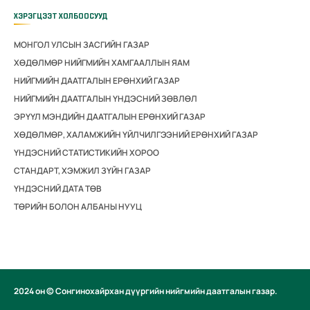
ХЭРЭГЦЭЭТ ХОЛБООСУУД
МОНГОЛ УЛСЫН ЗАСГИЙН ГАЗАР
ХӨДӨЛМӨР НИЙГМИЙН ХАМГААЛЛЫН ЯАМ
НИЙГМИЙН ДААТГАЛЫН ЕРӨНХИЙ ГАЗАР
НИЙГМИЙН ДААТГАЛЫН ҮНДЭСНИЙ ЗӨВЛӨЛ
ЭРҮҮЛ МЭНДИЙН ДААТГАЛЫН ЕРӨНХИЙ ГАЗАР
ХӨДӨЛМӨР, ХАЛАМЖИЙН ҮЙЛЧИЛГЭЭНИЙ ЕРӨНХИЙ ГАЗАР
ҮНДЭСНИЙ СТАТИСТИКИЙН ХОРОО
СТАНДАРТ, ХЭМЖИЛ ЗҮЙН ГАЗАР
ҮНДЭСНИЙ ДАТА ТӨВ
ТӨРИЙН БОЛОН АЛБАНЫ НУУЦ
2024 он © Сонгинохайрхан дүүргийн нийгмийн даатгалын газар.