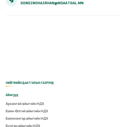
SONGINOHAIRHAN@NDAATGAL.MN
НИЙГМИЙН ДААТГАЛЫН ГАЗРУУД
Аймгууд
Архангай аймгийн НДХ
Баян-Өлгий аймгийн НДХ
Баянхонгор аймгийн НДХ
Булган аймгийн НДХ