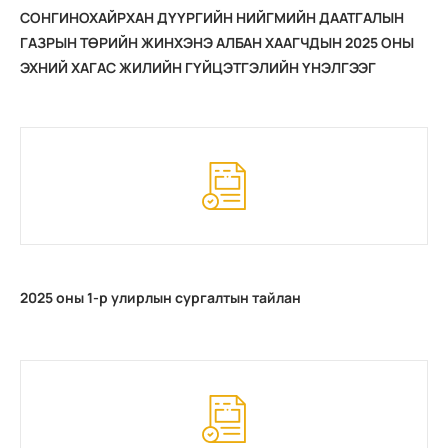
СОНГИНОХАЙРХАН ДҮҮРГИЙН НИЙГМИЙН ДААТГАЛЫН
ГАЗРЫН ТӨРИЙН ЖИНХЭНЭ АЛБАН ХААГЧДЫН 2025 ОНЫ
ЭХНИЙ ХАГАС ЖИЛИЙН ГҮЙЦЭТГЭЛИЙН ҮНЭЛГЭЭГ
МЭДЭЭЛЭХ ХУУДАС
2025 оны 1-р улирлын сургалтын тайлан