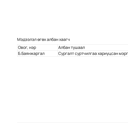
Мэдээлэл өгөх албан хаагч
Овог, нэр
Албан тушаал
Б.Баянжаргал
Сургалт суртчилгаа хариуцсан мэр