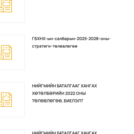
ГБХНХ-ын-салбарын-2025-2028-оны-
стратеги-төлөвлөгөө
НИЙГМИЙН БАТАЛГААГ ХАНГАХ
ХӨТӨЛБӨРИЙН 2022 ОНЫ
ТӨЛӨВЛӨГӨӨ, БИЕЛЭЛТ
НИЙГМИЙН БАТАЛГААГ ХАНГАХ