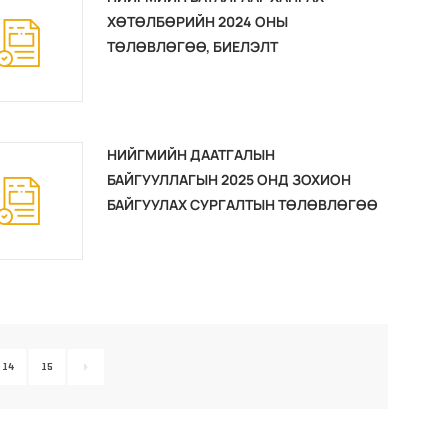
ХӨТӨЛБӨРИЙН 2024 ОНЫ
ТӨЛӨВЛӨГӨӨ, БИЕЛЭЛТ
НИЙГМИЙН ДААТГАЛЫН
БАЙГУУЛЛАГЫН 2025 ОНД ЗОХИОН
БАЙГУУЛАХ СУРГАЛТЫН ТӨЛӨВЛӨГӨӨ
14
15