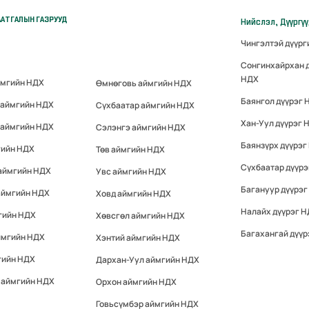
АТГАЛЫН ГАЗРУУД
Нийслэл, Дүүргү
Чингэлтэй дүүр
Сонгинхайрхан 
НДХ
ймгийн НДХ
Өмнөговь аймгийн НДХ
Баянгол дүүрэг 
 аймгийн НДХ
Сүхбаатар аймгийн НДХ
Хан-Уул дүүрэг 
 аймгийн НДХ
Сэлэнгэ аймгийн НДХ
Баянзүрх дүүрэг
гийн НДХ
Төв аймгийн НДХ
Сүхбаатар дүүр
 аймгийн НДХ
Увс аймгийн НДХ
Багануур дүүрэг
аймгийн НДХ
Ховд аймгийн НДХ
Налайх дүүрэг 
гийн НДХ
Хөвсгөл аймгийн НДХ
Багахангай дүүр
ймгийн НДХ
Хэнтий аймгийн НДХ
гийн НДХ
Дархан-Уул аймгийн НДХ
 аймгийн НДХ
Орхон аймгийн НДХ
Говьсүмбэр аймгийн НДХ