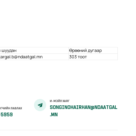
 шуудан
Өрөөний дугаар
jargal.b@ndaatgal.mn
303 тоот
И-МЭЙЛ ХАЯГ
SONGINOHAIRHAN@NDAATGAL
ГЧИЙН ЛАВЛАХ
-5959
.MN