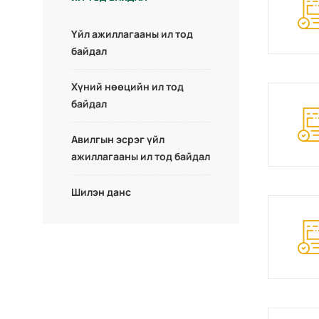
Үйл ажиллагааны ил тод
байдал
Хүний нөөцийн ил тод
байдал
Авилгын эсрэг үйл
ажиллагааны ил тод байдал
Шилэн данс