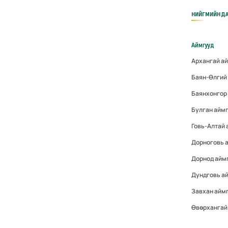
НИЙГМИЙН ДА
Аймгууд
Архангай а
Баян-Өлгий
Баянхонгор
Булган айм
Говь-Алтай
Дорноговь 
Дорнод айм
Дундговь а
Завхан айм
Өвөрхангай