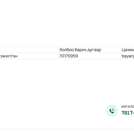
Холбоо барих дугаар
Цахим
гэжилтэн
70175959
bayan
ХЭРЭГЛЭ
7017