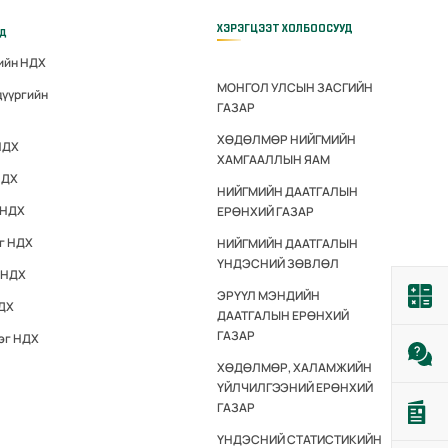
ХЭРЭГЦЭЭТ ХОЛБООСУУД
үд
гийн НДХ
МОНГОЛ УЛСЫН ЗАСГИЙН
дүүргийн
ГАЗАР
ХӨДӨЛМӨР НИЙГМИЙН
НДХ
ХАМГААЛЛЫН ЯАМ
НДХ
НИЙГМИЙН ДААТГАЛЫН
 НДХ
ЕРӨНХИЙ ГАЗАР
эг НДХ
НИЙГМИЙН ДААТГАЛЫН
ҮНДЭСНИЙ ЗӨВЛӨЛ
 НДХ
ЭРҮҮЛ МЭНДИЙН
НДХ
ДААТГАЛЫН ЕРӨНХИЙ
ГАЗАР
эг НДХ
ХӨДӨЛМӨР, ХАЛАМЖИЙН
ҮЙЛЧИЛГЭЭНИЙ ЕРӨНХИЙ
ГАЗАР
ҮНДЭСНИЙ СТАТИСТИКИЙН