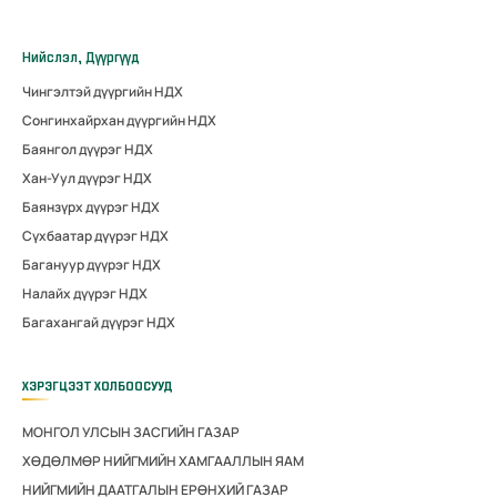
Нийслэл, Дүүргүүд
Чингэлтэй дүүргийн НДХ
Сонгинхайрхан дүүргийн НДХ
Баянгол дүүрэг НДХ
Хан-Уул дүүрэг НДХ
Баянзүрх дүүрэг НДХ
Сүхбаатар дүүрэг НДХ
Багануур дүүрэг НДХ
Налайх дүүрэг НДХ
Багахангай дүүрэг НДХ
ХЭРЭГЦЭЭТ ХОЛБООСУУД
МОНГОЛ УЛСЫН ЗАСГИЙН ГАЗАР
ХӨДӨЛМӨР НИЙГМИЙН ХАМГААЛЛЫН ЯАМ
НИЙГМИЙН ДААТГАЛЫН ЕРӨНХИЙ ГАЗАР