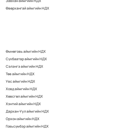
Завхан аймгийн НДХ
Өвөрхангай аймгийн НДХ
Өмнөговь аймгийн НДХ
Сүхбаатар аймгийн НДХ
Сэлэнгэ аймгийн НДХ
Төв аймгийн НДХ
Увс аймгийн НДХ
Ховд аймгийн НДХ
Хөвсгөл аймгийн НДХ
Хэнтий аймгийн НДХ
Дархан-Уул аймгийн НДХ
Орхон аймгийн НДХ
Говьсүмбэр аймгийн НДХ