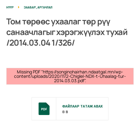
НҮҮР
ЗААВАР, АРГАЧЛАЛ
Том төрөөс ухаалаг төр рүү
санаачлагыг хэрэгжүүлэх тухай
/2014.03.04 1/326/
Missing PDF "https://songinohairhan.ndaatgal.mn/wp-
content/uploads/2020/11/2-Chiglel-NDX-t-Uhaalag-tur-
2014.03.03.pdf".
ФАЙЛААР ТАТАЖ АВАХ
0 B