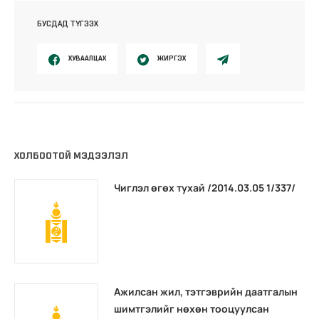
БУСДАД ТҮГЭЭХ
ХУВААЛЦАХ
ЖИРГЭХ
ХОЛБООТОЙ МЭДЭЭЛЭЛ
Чиглэл өгөх тухай /2014.03.05 1/337/
Ажилсан жил, тэтгэврийн даатгалын
шимтгэлийг нөхөн тооцуулсан