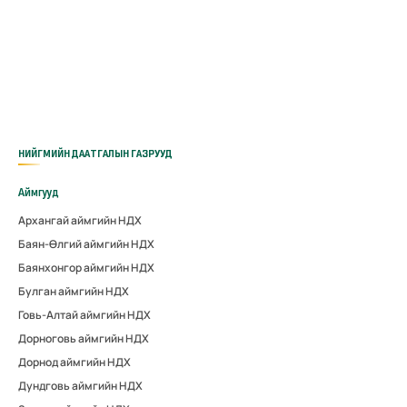
НИЙГМИЙН ДААТГАЛЫН ГАЗРУУД
Аймгууд
Архангай аймгийн НДХ
Баян-Өлгий аймгийн НДХ
Баянхонгор аймгийн НДХ
Булган аймгийн НДХ
Говь-Алтай аймгийн НДХ
Дорноговь аймгийн НДХ
Дорнод аймгийн НДХ
Дундговь аймгийн НДХ