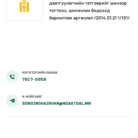
даатгуулагчийн тэтгэврийг шинээр
тогтоох, шинэчлэн бодоход
баримтлах аргачлал /2014.01.21 1/101/
ХЭРЭГЛЭГЧИЙН ЛАВЛАХ
7017-5959
И-МЭЙЛ ХАЯГ
SONGINOHAIRHAN@NDAATGAL.MN