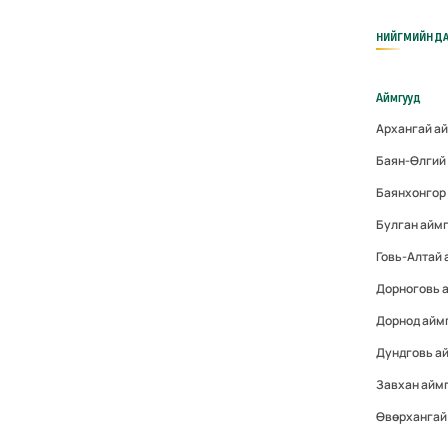
НИЙГМИЙН ДА
Аймгууд
Архангай а
Баян-Өлгий
Баянхонгор
Булган айм
Говь-Алтай
Дорноговь 
Дорнод айм
Дундговь а
Завхан айм
Өвөрхангай