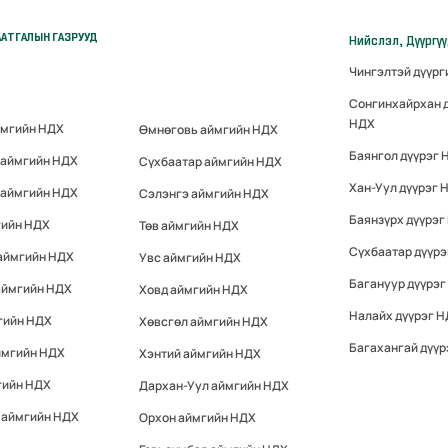
АТГАЛЫН ГАЗРУУД
Нийслэл, Дүүргү
Чингэлтэй дүүр
Сонгинхайрхан 
НДХ
ймгийн НДХ
Өмнөговь аймгийн НДХ
Баянгол дүүрэг 
 аймгийн НДХ
Сүхбаатар аймгийн НДХ
Хан-Уул дүүрэг 
 аймгийн НДХ
Сэлэнгэ аймгийн НДХ
Баянзүрх дүүрэг
гийн НДХ
Төв аймгийн НДХ
Сүхбаатар дүүр
 аймгийн НДХ
Увс аймгийн НДХ
Багануур дүүрэг
аймгийн НДХ
Ховд аймгийн НДХ
Налайх дүүрэг 
гийн НДХ
Хөвсгөл аймгийн НДХ
Багахангай дүүр
ймгийн НДХ
Хэнтий аймгийн НДХ
гийн НДХ
Дархан-Уул аймгийн НДХ
 аймгийн НДХ
Орхон аймгийн НДХ