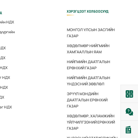
ХЭРЭГЦЭЭТ ХОЛБООСУУД
үд
гийн НДХ
МОНГОЛ УЛСЫН ЗАСГИЙН
дүүргийн
ГАЗАР
ХӨДӨЛМӨР НИЙГМИЙН
НДХ
ХАМГААЛЛЫН ЯАМ
НДХ
НИЙГМИЙН ДААТГАЛЫН
 НДХ
ЕРӨНХИЙ ГАЗАР
эг НДХ
НИЙГМИЙН ДААТГАЛЫН
ҮНДЭСНИЙ ЗӨВЛӨЛ
 НДХ
ЭРҮҮЛ МЭНДИЙН
НДХ
ДААТГАЛЫН ЕРӨНХИЙ
ГАЗАР
эг НДХ
ХӨДӨЛМӨР, ХАЛАМЖИЙН
ҮЙЛЧИЛГЭЭНИЙ ЕРӨНХИЙ
ГАЗАР