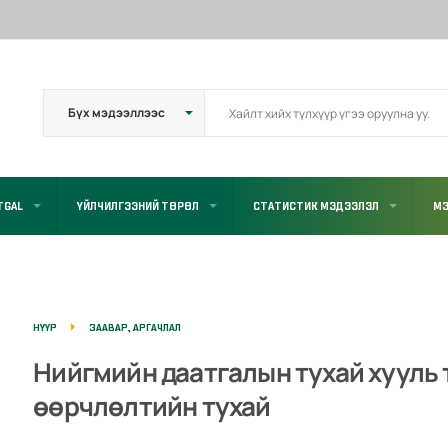
TGAL
ҮЙЛЧИЛГЭЭНИЙ ТӨРӨЛ
СТАТИСТИК МЭДЭЭЛЭЛ
МЭ
НҮҮР
ЗААВАР, АРГАЧЛАЛ
Нийгмийн даатгалын тухай хууль
өөрчлөлтийн тухай