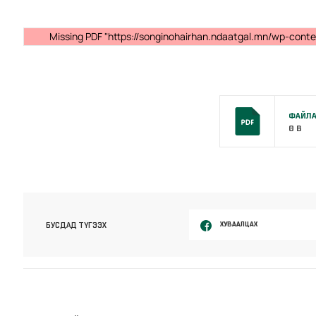
Missing PDF "https://songinohairhan.ndaatgal.mn/wp-conte
ФАЙЛА
0 B
ХУВААЛЦАХ
БУСДАД ТҮГЭЭХ