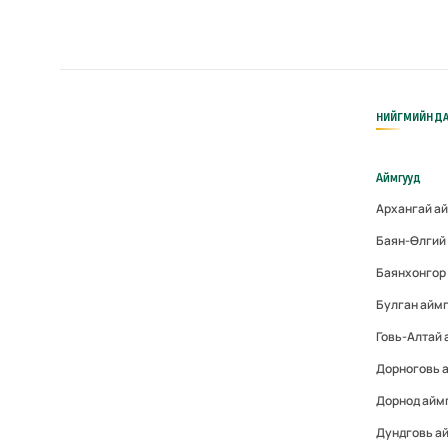
НИЙГМИЙН ДА
Аймгууд
Архангай а
Баян-Өлгий
Баянхонгор
Булган айм
Говь-Алтай
Дорноговь 
Дорнод айм
Дундговь а