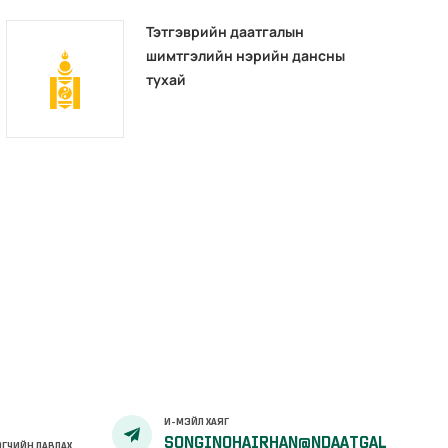
Тэтгэврийн даатгалын
шимтгэлийн нэрийн дансны
тухай
И-МЭЙЛ ХАЯГ
SONGINOHAIRHAN@NDAATGAL
ГЧИЙН ЛАВЛАХ