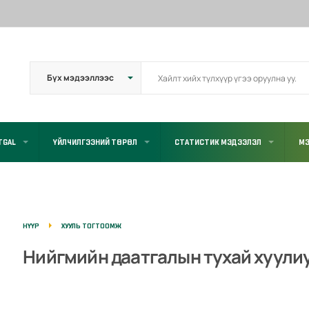
TGAL
ҮЙЛЧИЛГЭЭНИЙ ТӨРӨЛ
СТАТИСТИК МЭДЭЭЛЭЛ
МЭ
НҮҮР
ХУУЛЬ ТОГТООМЖ
Нийгмийн даатгалын тухай хуули