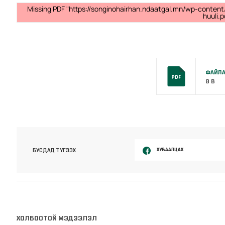
Missing PDF "https://songinohairhan.ndaatgal.mn/wp-content/
huuli.p
ФАЙЛА
0 B
ХУВААЛЦАХ
БУСДАД ТҮГЭЭХ
ХОЛБООТОЙ МЭДЭЭЛЭЛ