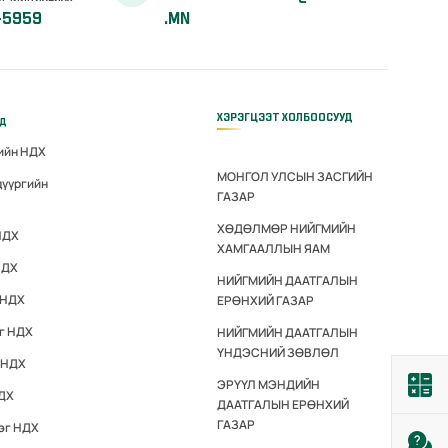
-5959
.MN
ХЭРЭГЦЭЭТ ХОЛБООСУУД
үд
гийн НДХ
МОНГОЛ УЛСЫН ЗАСГИЙН
дүүргийн
ГАЗАР
ХӨДӨЛМӨР НИЙГМИЙН
НДХ
ХАМГААЛЛЫН ЯАМ
НДХ
НИЙГМИЙН ДААТГАЛЫН
 НДХ
ЕРӨНХИЙ ГАЗАР
эг НДХ
НИЙГМИЙН ДААТГАЛЫН
ҮНДЭСНИЙ ЗӨВЛӨЛ
 НДХ
ЭРҮҮЛ МЭНДИЙН
НДХ
ДААТГАЛЫН ЕРӨНХИЙ
ГАЗАР
эг НДХ