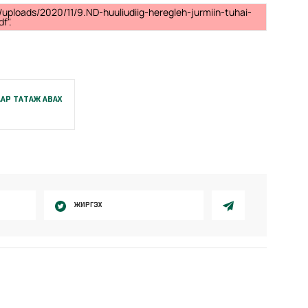
uploads/2020/11/9.ND-huuliudiig-heregleh-jurmiin-tuhai-
df".
АР ТАТАЖ АВАХ
ЖИРГЭХ