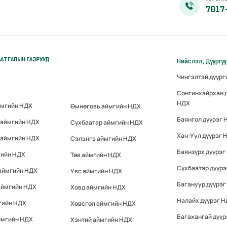
7017
АТГАЛЫН ГАЗРУУД
Нийслэл, Дүүргү
Чингэлтэй дүүр
Сонгинхайрхан 
НДХ
ймгийн НДХ
Өмнөговь аймгийн НДХ
Баянгол дүүрэг 
 аймгийн НДХ
Сүхбаатар аймгийн НДХ
Хан-Уул дүүрэг 
 аймгийн НДХ
Сэлэнгэ аймгийн НДХ
Баянзүрх дүүрэг
гийн НДХ
Төв аймгийн НДХ
Сүхбаатар дүүр
 аймгийн НДХ
Увс аймгийн НДХ
Багануур дүүрэг
аймгийн НДХ
Ховд аймгийн НДХ
Налайх дүүрэг 
гийн НДХ
Хөвсгөл аймгийн НДХ
Багахангай дүүр
ймгийн НДХ
Хэнтий аймгийн НДХ