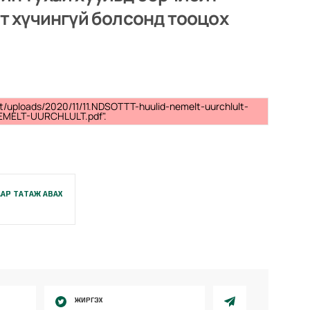
лт хүчингүй болсонд тооцох
t/uploads/2020/11/11.NDSOTTT-huulid-nemelt-uurchlult-
EMELT-UURCHLULT.pdf".
АР ТАТАЖ АВАХ
ЖИРГЭХ