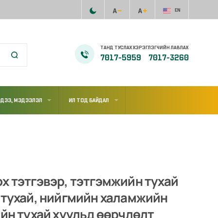
EN
ТАНД ТУСЛАХ ХЭРЭГЛЭГЧИЙН ЛАВЛАХ
7017-5959
7017-3260
ДЭЭ, МЭДЭЭЛЭЛ
ИЛ ТОД БАЙДАЛ
х тэтгэвэр, тэтгэмжийн тухай
 тухай, нийгмийн халамжийн
ийн тухай хуульд өөрчлөлт