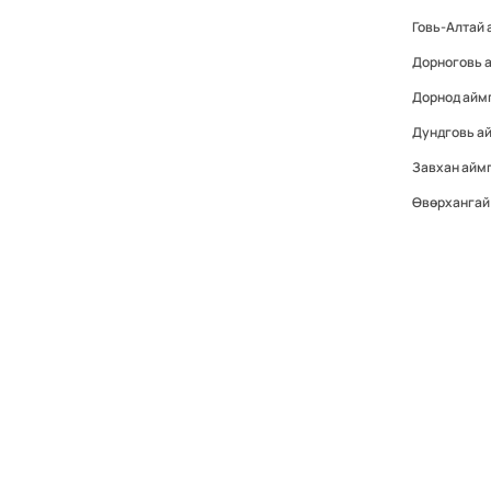
Говь-Алтай
Дорноговь 
Дорнод айм
Дундговь а
Завхан айм
Өвөрхангай