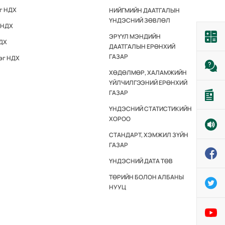
эг НДХ
НИЙГМИЙН ДААТГАЛЫН
ҮНДЭСНИЙ ЗӨВЛӨЛ
 НДХ
ЭРҮҮЛ МЭНДИЙН
НДХ
ДААТГАЛЫН ЕРӨНХИЙ
ГАЗАР
эг НДХ
ХӨДӨЛМӨР, ХАЛАМЖИЙН
ҮЙЛЧИЛГЭЭНИЙ ЕРӨНХИЙ
ГАЗАР
ҮНДЭСНИЙ СТАТИСТИКИЙН
ХОРОО
СТАНДАРТ, ХЭМЖИЛ ЗҮЙН
ГАЗАР
ҮНДЭСНИЙ ДАТА ТӨВ
ТӨРИЙН БОЛОН АЛБАНЫ
НУУЦ