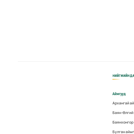
НИЙГМИЙН ДА
Аймгууд
Архангай а
Баян-Өлгий
Баянхонгор
Булган айм