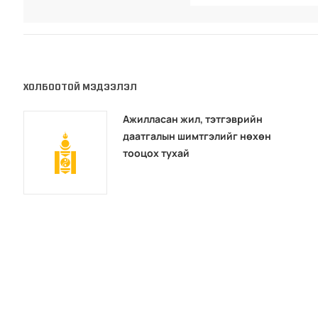
ХОЛБООТОЙ МЭДЭЭЛЭЛ
Ажилласан жил, тэтгэврийн
даатгалын шимтгэлийг нөхөн
тооцох тухай