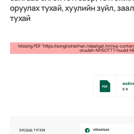
оруулах тухай, хуулийн зүйл, заа
тухай
Missing PDF "https://songinohairhan.ndaatgal.mn/wp-conten
oruulah-NHSOTTT-huulid-N
ФАЙЛА
0 B
ХУВААЛЦАХ
БУСДАД ТҮГЭЭХ