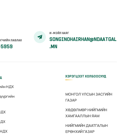
И-МЭЙЛ ХАЯГ
SONGINOHAIRHAN@NDAATGAL
ГЧИЙН ЛАВЛАХ
-5959
.MN
ХЭРЭГЦЭЭТ ХОЛБООСУУД
үд
гийн НДХ
МОНГОЛ УЛСЫН ЗАСГИЙН
дүүргийн
ГАЗАР
ХӨДӨЛМӨР НИЙГМИЙН
НДХ
ХАМГААЛЛЫН ЯАМ
НДХ
НИЙГМИЙН ДААТГАЛЫН
 НДХ
ЕРӨНХИЙ ГАЗАР