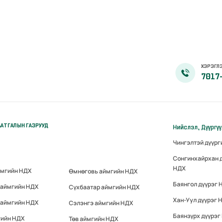
ХЭРЭГЛЭ
7017
АТГАЛЫН ГАЗРУУД
Нийслэл, Дүүргү
Чингэлтэй дүүр
Сонгинхайрхан 
НДХ
ймгийн НДХ
Өмнөговь аймгийн НДХ
Баянгол дүүрэг 
 аймгийн НДХ
Сүхбаатар аймгийн НДХ
Хан-Уул дүүрэг 
 аймгийн НДХ
Сэлэнгэ аймгийн НДХ
Баянзүрх дүүрэг
гийн НДХ
Төв аймгийн НДХ