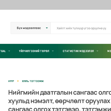
TGAL
ҮЙЛЧИЛГЭЭНИЙ ТӨРӨЛ
СТАТИСТИК МЭДЭЭЛЭЛ
МЭ
НҮҮР
ХУУЛЬ ТОГТООМЖ
Нийгмийн даатгалын сангаас олго
хуульд нэмэлт, өөрчлөлт оруулах
сангаас олгох тэтгэвэр, тэтгэмж