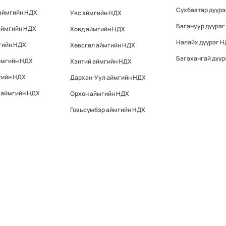
Сүхбаатар дүүр
 аймгийн НДХ
Увс аймгийн НДХ
Багануур дүүрэг
аймгийн НДХ
Ховд аймгийн НДХ
Налайх дүүрэг 
гийн НДХ
Хөвсгөл аймгийн НДХ
Багахангай дүүр
ймгийн НДХ
Хэнтий аймгийн НДХ
гийн НДХ
Дархан-Уул аймгийн НДХ
 аймгийн НДХ
Орхон аймгийн НДХ
Говьсүмбэр аймгийн НДХ