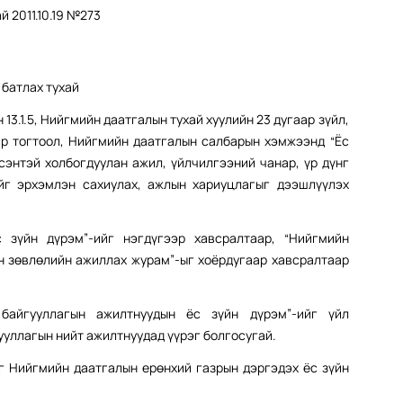
батлах тухай
13.1.5, Нийгмийн даатгалын тухай хуулийн 23 дугаар зүйл,
аар тогтоол, Нийгмийн даатгалын салбарын хэмжээнд “Ёс
сэнтэй холбогдуулан ажил, үйлчилгээний чанар, үр дүнг
йг эрхэмлэн сахиулах, ажлын хариуцлагыг дээшлүүлэх
 зүйн дүрэм”-ийг нэгдүгээр хавсралтаар, “Нийгмийн
н зөвлөлийн ажиллах журам”-ыг хоёрдугаар хавсралтаар
байгууллагын ажилтнуудын ёс зүйн дүрэм”-ийг үйл
уллагын нийт ажилтнуудад үүрэг болгосугай.
г Нийгмийн даатгалын ерөнхий газрын дэргэдэх ёс зүйн