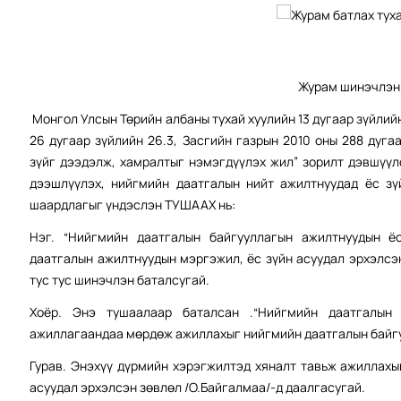
Журам шинэчлэн 
Монгол Улсын Төрийн албаны тухай хуулийн 13 дугаар зүйлийн 
26 дугаар зүйлийн 26.3, Засгийн газрын 2010 оны 288 дуг
зүйг дээдэлж, хамралтыг нэмэгдүүлэх жил” зорилт дэвшүүл
дээшлүүлэх, нийгмийн даатгалын нийт ажилтнуудад ёс зү
шаардлагыг үндэслэн ТУШААХ нь:
Нэг. “Нийгмийн даатгалын байгууллагын ажилтнуудын ёс
даатгалын ажилтнуудын мэргэжил, ёс зүйн асуудал эрхэлсэ
тус тус шинэчлэн баталсугай.
Хоёр. Энэ тушаалаар баталсан .“Нийгмийн даатгалын 
ажиллагаандаа мөрдөж ажиллахыг нийгмийн даатгалын байгу
Гурав. Энэхүү дүрмийн хэрэгжилтэд хяналт тавьж ажиллахы
асуудал эрхэлсэн зөвлөл /О.Байгалмаа/-д даалгасугай.