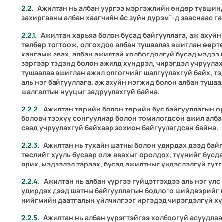
Ажилтан нь албан үүргээ мэргэжлийн өндөр түвшин
захиргааны албан хаагчийн ёс зүйн дүрэм”-д зааснаас г
Ажилтан харъяа болон бусад байгууллага, аж ахуйн 
төлбөр тогтоож, олгохдоо албан тушаалаа ашиглан өөртө
хангамж авах, албан ажилтай холбогдолгүй бусад мэдээ
зэргээр тэдэнд болон ажилд хүндрэл, чирэгдэл учруулах
тушаалаа ашиглан ажил олгогчийг шалгуулахгүй байх, т
аль нэг байгууллага, аж ахуйн нэгжид болон албан туша
шалгалтын нууцыг задруулахгүй байна.
Ажилтан төрийн болон төрийн бус байгууллагын о
боловч тэрхүү сонгуулиар болон томилогдсон ажил алба
саад учруулахгүй байхаар зохион байгуулагдсан байна.
Ажилтан нь тухайн шатны болон удирдах дээд бай
төслийг хууль бусаар олж авахыг оролдох, түүнийг бусд
ярих, мэдээлэл тараах, бусад ажилтныг үндэслэлгүй гүт
Ажилтан нь албан үүргээ гүйцэтгэхдээ аль нэг улс
удирдах дээд шатны байгууллагын бодлого шийдвэрийг м
нийгмийн даатгалын үйлчилгээг иргэдэд чирэгдэлгүй хүр
Ажилтан нь албан үүрэгтэйгээ холбоогүй асуудла