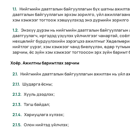
Нийгмийн даатгалын байгууллагын бүх шатны ажилтан
даатгалын байгууллагын эрхэм зорилго, үйл ажиллагаан
хэм хэмжээг тогтоож хэвшүүлэхэд энэ дүрмийн зорилго
Энэхүү дүрэм нь нийгмийн даатгалын байгууллагын 
даатгуулагч, иргэдэд үзүүлэх үйлчилгээг чанартай, соё
нөхцөлийг бүрдүүлэхийн зэрэгцээ ажилтныг Хөдөлмөрий
нийтлэг үүрэг, хэм хэмжээг чанд биелүүлэн, өдөр тутм
зарчим, ёс зүйн хэм хэмжээг тогтоосон эрх зүйн баримт 
Хоёр. Ажилтны баримтлах зарчим
Нийгмийн даатгалын байгууллагын ажилтан нь үйл а
Шударга ёсны;
Хууль дээдлэх;
Тэгш байдал;
Хариуцлага хүлээх;
Олон нийтэд үйлчлэх;