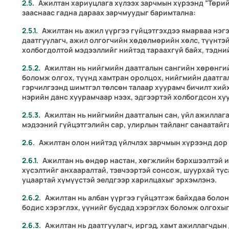
Ажилтан хариуцлага хүлээх зарчмын хүрээнд “Төрий
зааснаас гадна дараах зарчмуудыг баримтална:
Ажилтан нь ажил үүргээ гүйцэтгэхдээ ямарваа нэгэ
даатгуулагч, ажил олгогчийн хөдөлмөрийн хөлс, түүнтэй
холбогдолтой мэдээллийг нийтэд тараахгүй байх, тэдний
Ажилтан нь нийгмийн даатгалын сангийн хөрөнгий
боломж олгох, түүнд хамтран оролцох, нийгмийн даатга
гэрчилгээнд шимтгэл төлсөн талаар хуурамч бичилт хий
нэрийн данс хуурамчаар нээх, эдгээртэй холбогдсон ху
Ажилтан нь нийгмийн даатгалын сан, үйл ажиллаг
мэдээний гүйцэтгэлийн сар, улирлын тайланг санаатайга
Ажилтан олон нийтэд үйлчлэх зарчмын хүрээнд дор
Ажилтан нь өндөр настан, хөгжлийн бэрхшээлтэй и
хүсэлтийг анхааралтай, тэвчээртэй сонсож, шуурхай тус
уцаартай хүмүүстэй эелдгээр харилцахыг эрхэмлэнэ.
Ажилтан нь албан үүргээ гүйцэтгэж байхдаа боло
бодис хэрэглэх, үүнийг бусдад хэрэглэх боломж олгохыг
Ажилтан нь даатгуулагч, иргэд, хамт ажиллагчдын