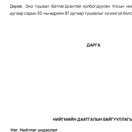
Дөрөв. Энэ тушаал батлагдсантай холбогдуулан Улсын ни
дугаар сарын 30-ны өдрийн 87 дугаар тушаалыг хүчингүй бол
ДАРГА Ч.А
НИЙГМИЙН ДААТГАЛЫН БАЙГУУЛЛАГЫ
Нэг. Нийтлэг үндэслэл