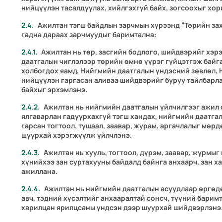
нийцүүлэн тасалдуулах, хийлгэхгүй байх, зогсоохыг хор
Ажилтан тэгш байдлын зарчмын хүрээнд “Төрийн зах
гадна дараах зарчмуудыг баримтална:
Ажилтан нь төр, засгийн бодлого, шийдвэрийг хэр
даатгалын чиглэлээр төрийн өмнө үүрэг гүйцэтгэж байга
холбогдох яамд, Нийгмийн даатгалын үндэсний зөвлөл, 
нийцүүлэн гаргасан аливаа шийдвэрийг буруу тайлбарла
байхыг эрхэмлэнэ.
Ажилтан нь нийгмийн даатгалын үйлчилгээг ажил о
ялгаварлан гадуурхахгүй тэгш хандах, нийгмийн даатга
гарсан тогтоол, тушаал, заавар, журам, аргачлалыг мөрд
шуурхай хэрэгжүүлж үйлчлэнэ.
Ажилтан нь хууль, тогтоол, дүрэм, заавар, журмы
хүнийхээ зан суртахууны байдалд байнга анхаарч, зан х
ажиллана.
Ажилтан нь нийгмийн даатгалын асуудлаар өргөдө
авч, тэдний хүсэлтийг анхааралтай сонсч, түүний барим
харилцан ярилцсаны үндсэн дээр шуурхай шийдвэрлэнэ