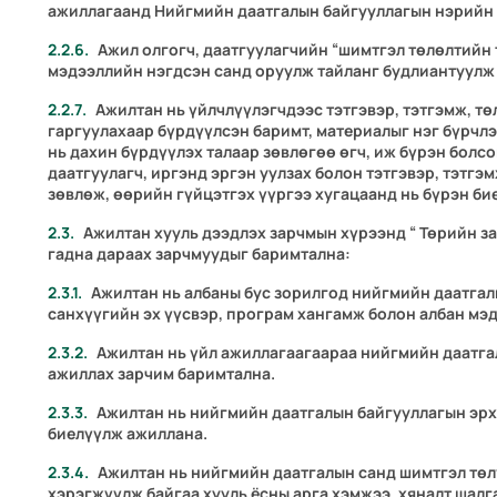
ажиллагаанд Нийгмийн даатгалын байгууллагын нэрийн
Ажил олгогч, даатгуулагчийн “шимтгэл төлөлтийн 
мэдээллийн нэгдсэн санд оруулж тайланг будлиантуулж 
Ажилтан нь
үйлчлүүлэгчдээс
тэтгэвэр, тэтгэмж, т
гаргуулахаар бүрдүүлсэн баримт, материалыг нэг бүрчлэ
нь дахин бүрдүүлэх талаар зөвлөгөө өгч, иж бүрэн болсо
даатгуулагч, иргэнд эргэн уулзах болон тэтгэвэр, тэтгэ
зөвлөж, өөрийн гүйцэтгэх үүргээ хугацаанд нь бүрэн би
Ажилтан хууль дээдлэх зарчмын хүрээнд “ Төрийн за
гадна дараах зарчмуудыг баримтална:
Ажилтан нь албаны бус зорилгод нийгмийн даатгал
санхүүгийн эх үүсвэр, програм хангамж болон албан мэ
Ажилтан нь үйл ажиллагаагаараа нийгмийн даатга
ажиллах зарчим баримтална.
Ажилтан нь нийгмийн даатгалын байгууллагын эрх
биелүүлж ажиллана.
Ажилтан нь нийгмийн даатгалын санд шимтгэл төл
хэрэгжүүлж байгаа хууль ёсны арга хэмжээ, хяналт шал