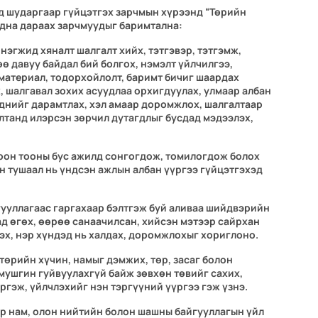
д шударгаар гүйцэтгэх зарчмын хүрээнд “Төрийн
адна дараах зарчмуудыг баримтална:
нэгжид хяналт шалгалт хийх, тэтгэвэр, тэтгэмж,
ө давуу байдал бий болгох, нэмэлт үйлчилгээ,
 материал, тодорхойлолт, баримт бичиг шаардах
, шалгавал зохих асуудлаа орхигдуулах, улмаар албан
эднийг дарамтлах, хэл амаар доромжлох, шалгалтаар
алтанд илэрсэн зөрчил дутагдлыг бусдад мэдээлэх,
рон тооны бус ажилд сонгогдож, томилогдож болох
н тушаал нь үндсэн ажлын албан үүргээ гүйцэтгэхэд
гууллагаас гаргахаар бэлтгэж буй аливаа шийдвэрийн
ад өгөх, өөрөө санаачилсан, хийсэн мэтээр сайрхан
гэх, нэр хүндэд нь халдах, доромжлохыг хориглоно.
 төрийн хүчин, намыг дэмжих, төр, засаг болон
ушгин гуйвуулахгүй байж зөвхөн төвийг сахих,
гэж, үйлчлэхийг нэн тэргүүний үүргээ гэж үзнэ.
ар нам, олон нийтийн болон шашны байгууллагын үйл