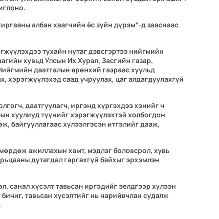
иглоно.
иргааны албан хаагчийн ёс зүйн дүрэм”-д зааснаас
эгжүүлэхдээ тухайн нутаг дэвсгэртээ нийгмийн
агийн хувьд Улсын Их Хурал, Засгийн газар,
Нийгмийн даатгалын ерөнхий газраас хуульд
х, хэрэгжүүлэхэд саад учруулах, цаг алдагдуулахгүй
лгогч, даатгуулагч, иргэнд хүргэхдээ хэнийг ч
лын хуулиуд түүнийг хэрэгжүүлэхтэй холбогдон
өж, байгууллагаас хүлээлгэсэн итгэлийг дааж,
г мөрдөж ажиллахын хамт, мэдлэг боловсрол, хувь
арьцааны дутагдал гаргахгүй байхыг эрхэмлэн
л, санал хүсэлт тавьсан иргэдийг эелдгээр хүлээн
т бичиг, тавьсан хүсэлтийг нь нарийвчлан судалж
.