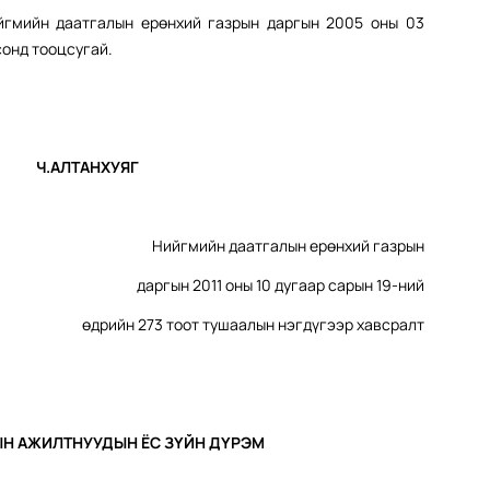
йгмийн даатгалын ерөнхий газрын даргын 2005 оны 03
сонд тооцсугай.
ЛТАНХУЯГ
Нийгмийн даатгалын ерөнхий газрын
даргын 2011 оны 10 дугаар сарын 19-ний
өдрийн 273 тоот тушаалын нэгдүгээр хавсралт
Н АЖИЛТНУУДЫН ЁС ЗҮЙН ДҮРЭМ