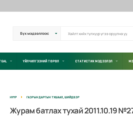
TGAL
ҮЙЛЧИЛГЭЭНИЙ ТӨРӨЛ
СТАТИСТИК МЭДЭЭЛЭЛ
МЭ
НҮҮР
ГАЗРЫН ДАРГЫН ТУШААЛ, ШИЙДВЭР
Журам батлах тухай 2011.10.19 №2