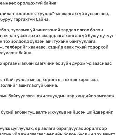
 өмнөөс оролцохгүй байна.
тайлан тооцооны хуудас”-ыг шалгахгүй хүлээн авч,
буруу гаргахгүй байна.
өлбөр, тусламж үйлчилгээний зардал олгох болон
н хянан үзэж зохих шаардлага хангаагүй буюу дутууг
н тохиолдолд хүлээн авч тухайн байгууллага,
мж, төлбөрийг хаанаас, хэдийд авах тухай тодорхой
елүүлдэг байна.
хиргааны албан хаагчийн ёс зүйн дүрэм”-д зааснаас
ын байгууллагын эд хөрөнгө, техник хэрэгсэл,
дээллийг ашиглахгүй байна.
лын байгууллага, ажилтнуудын нэр хүндийг хамгаалж
 бүхий албан тушаалтны хуульд нийцсэн шийдвэрийг
үүлж цуглуулах, өр авлага барагдуулах зорилгоор
галтын үйл ажиллагааг өөрийн болон бусдын эрх ашигт