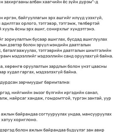
н захиргааны албан хаагчийн ёс зүйн дүрэм”-д
н иргэн, байгууллагын эрх ашгийг илүүд үзэхгүй,
 адилтгах орлого, тэтгэвэр, тэтгэмж, төлбөртэй
 хууль ёсны эрх ашиг, сонирхлыг хүндэтгэнэ.
г зориулалтын бусаар ашиглах, бусдад ашиглуулах
лын дэвтэр болон эрүүл мэндийн даатгалын
х, баталгаажуулах, тэтгэврийн даатгалын шимтгэлийн
урамч мэдээллийг мэдээллийн санд оруулахгүй байна.
аа, хөрөнгө оруулалтын зардлын болон үнэт цаасны
ар худал гаргах, мэдээлэхгүй байна.
 дурдсан зарчмуудыг баримтална:
ргэд, нийгмийн эмзэг бүлгийн иргэдийн санал,
алж, найрсаг хандаж, гомдомтгой, түргэн зантай, уур
н ажлын байрандаа согтууруулах ундаа, мансууруулах
 хатуу хориглоно.
 дэргэд болон ажлын байрандаа бүдүүлэг зан авир