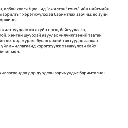
, албан хаагч /цаашид “ажилтан” гэнэ/-ийн нийгмийн
ы зорилтыг хэрэгжүүлэхэд баримтлах зарчим, ёс зүйн
 оршино.
ажилтнуудаас аж ахуйн нэгж, байгууллага,
лтой, хөнгөн шуурхай явуулах үйлчилгээний таатай
н дотоод журам, бусад эрхийн актуудад заасан
ын үйл ажиллагаанд хэрэгжүүлж хэвшүүлсэн байх
бичиг мөн.
жиллагаандаа дор дурдсан зарчмуудыг баримтална: