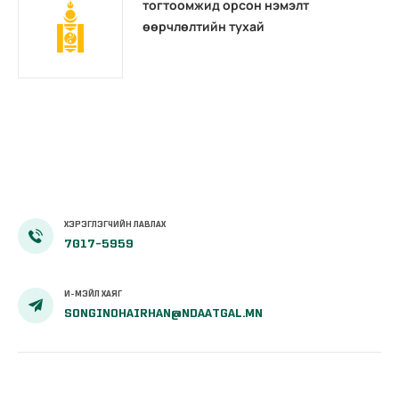
тогтоомжид орсон нэмэлт
өөрчлөлтийн тухай
ХЭРЭГЛЭГЧИЙН ЛАВЛАХ
7017-5959
И-МЭЙЛ ХАЯГ
SONGINOHAIRHAN@NDAATGAL.MN