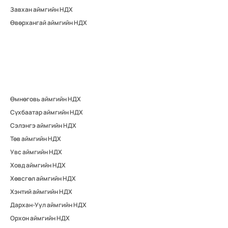
Завхан аймгийн НДХ
Өвөрхангай аймгийн НДХ
Өмнөговь аймгийн НДХ
Сүхбаатар аймгийн НДХ
Сэлэнгэ аймгийн НДХ
Төв аймгийн НДХ
Увс аймгийн НДХ
Ховд аймгийн НДХ
Хөвсгөл аймгийн НДХ
Хэнтий аймгийн НДХ
Дархан-Уул аймгийн НДХ
Орхон аймгийн НДХ