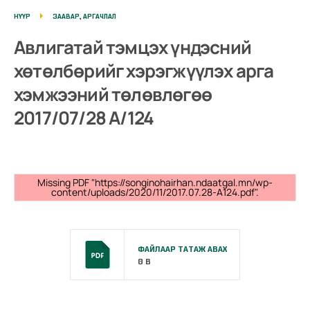
НҮҮР
ЗААВАР, АРГАЧЛАЛ
Авлигатай тэмцэх үндэсний
хөтөлбөрийг хэрэгжүүлэх арга
хэмжээний төлөвлөгөө
2017/07/28 А/124
Missing PDF "https://songinohairhan.ndaatgal.mn/wp-
content/uploads/2020/11/2017.07.28-A124.pdf".
ФАЙЛААР ТАТАЖ АВАХ
0 B