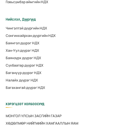
Говьсүмбэр аймгийн НДХ
Нийслэл, Дүүргүүд
Чингэлтэй дүүргийн НДХ
Сонгинхайрхан дүүргийн НДХ
Баянгол дүүрэг НДХ
Хан-Уул дүүрэг НДХ
Баянзүрх дүүрэг НДХ
Сүхбаатар дүүрэг НДХ
Багануур дүүрэг НДХ
Налайх дүүрэг НДХ
Багахангай дүүрэг НДХ
ХЭРЭГЦЭЭТ ХОЛБООСУУД
МОНГОЛ УЛСЫН ЗАСГИЙН ГАЗАР
ХӨДӨЛМӨР НИЙГМИЙН ХАМГААЛЛЫН ЯАМ