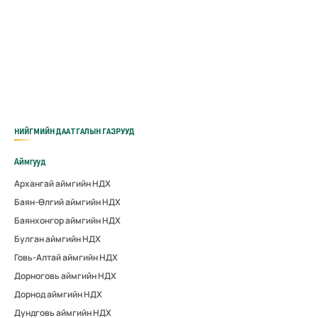
НИЙГМИЙН ДААТГАЛЫН ГАЗРУУД
Аймгууд
Архангай аймгийн НДХ
Баян-Өлгий аймгийн НДХ
Баянхонгор аймгийн НДХ
Булган аймгийн НДХ
Говь-Алтай аймгийн НДХ
Дорноговь аймгийн НДХ
Дорнод аймгийн НДХ
Дундговь аймгийн НДХ