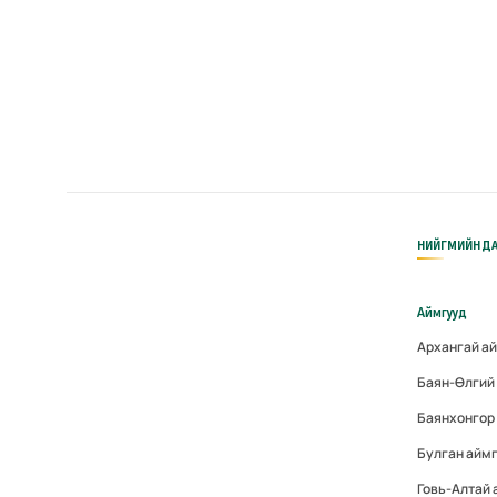
НИЙГМИЙН ДА
Аймгууд
Архангай а
Баян-Өлгий
Баянхонгор
Булган айм
Говь-Алтай