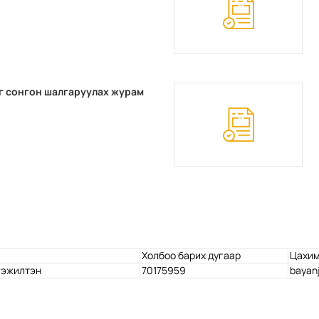
г сонгон шалгаруулах журам
Холбоо барих дугаар
Цахим
гэжилтэн
70175959
bayan