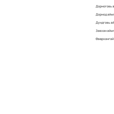
Дорноговь 
Дорнод айм
Дундговь а
Завхан айм
Өвөрхангай