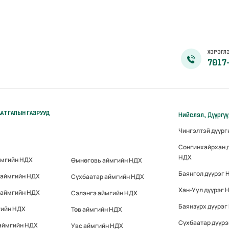
ХЭРЭГЛЭ
7017
АТГАЛЫН ГАЗРУУД
Нийслэл, Дүүргү
Чингэлтэй дүүр
Сонгинхайрхан 
НДХ
ймгийн НДХ
Өмнөговь аймгийн НДХ
Баянгол дүүрэг 
 аймгийн НДХ
Сүхбаатар аймгийн НДХ
Хан-Уул дүүрэг 
 аймгийн НДХ
Сэлэнгэ аймгийн НДХ
Баянзүрх дүүрэг
гийн НДХ
Төв аймгийн НДХ
Сүхбаатар дүүр
 аймгийн НДХ
Увс аймгийн НДХ