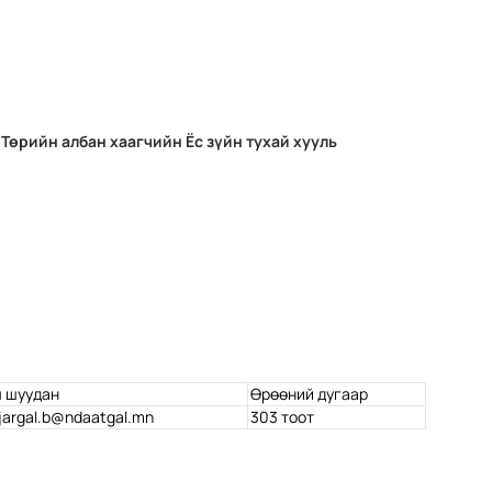
Төрийн албан хаагчийн Ёс зүйн тухай хууль
 шуудан
Өрөөний дугаар
jargal.b@ndaatgal.mn
303 тоот