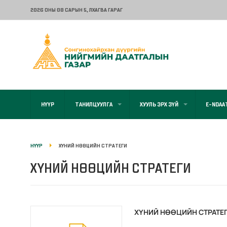
2026 ОНЫ 08 САРЫН 5
, ЛХАГВА ГАРАГ
НҮҮР
ТАНИЛЦУУЛГА
ХУУЛЬ ЭРХ ЗҮЙ
E-NDAA
НҮҮР
ХҮНИЙ НӨӨЦИЙН СТРАТЕГИ
ХҮНИЙ НӨӨЦИЙН СТРАТЕГИ
ХҮНИЙ НӨӨЦИЙН СТРАТЕ