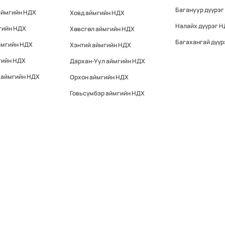
Багануур дүүрэг
аймгийн НДХ
Ховд аймгийн НДХ
Налайх дүүрэг 
гийн НДХ
Хөвсгөл аймгийн НДХ
Багахангай дүүр
ймгийн НДХ
Хэнтий аймгийн НДХ
гийн НДХ
Дархан-Уул аймгийн НДХ
 аймгийн НДХ
Орхон аймгийн НДХ
Говьсүмбэр аймгийн НДХ