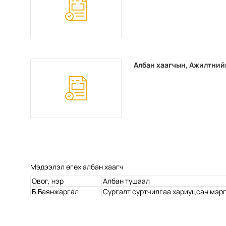
Албан хаагчын, Ажилтний
Мэдээлэл өгөх албан хаагч
Овог, нэр
Албан тушаал
Б.Баянжаргал
Сургалт суртчилгаа хариуцсан мэр