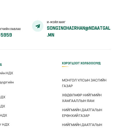
И-МЭЙЛ ХАЯГ
SONGINOHAIRHAN@NDAATGAL
ГЧИЙН ЛАВЛАХ
-5959
.MN
ХЭРЭГЦЭЭТ ХОЛБООСУУД
үд
гийн НДХ
МОНГОЛ УЛСЫН ЗАСГИЙН
дүүргийн
ГАЗАР
ХӨДӨЛМӨР НИЙГМИЙН
НДХ
ХАМГААЛЛЫН ЯАМ
НДХ
НИЙГМИЙН ДААТГАЛЫН
 НДХ
ЕРӨНХИЙ ГАЗАР
эг НДХ
НИЙГМИЙН ДААТГАЛЫН