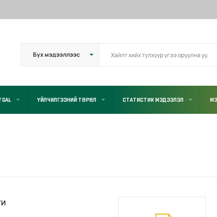
TGAL
ҮЙЛЧИЛГЭЭНИЙ ТӨРӨЛ
СТАТИСТИК МЭДЭЭЛЭЛ
МЭ
ГИ