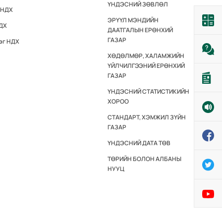
ҮНДЭСНИЙ ЗӨВЛӨЛ
 НДХ
ЭРҮҮЛ МЭНДИЙН
НДХ
ДААТГАЛЫН ЕРӨНХИЙ
ГАЗАР
эг НДХ
ХӨДӨЛМӨР, ХАЛАМЖИЙН
ҮЙЛЧИЛГЭЭНИЙ ЕРӨНХИЙ
ГАЗАР
ҮНДЭСНИЙ СТАТИСТИКИЙН
ХОРОО
СТАНДАРТ, ХЭМЖИЛ ЗҮЙН
ГАЗАР
ҮНДЭСНИЙ ДАТА ТӨВ
ТӨРИЙН БОЛОН АЛБАНЫ
НУУЦ