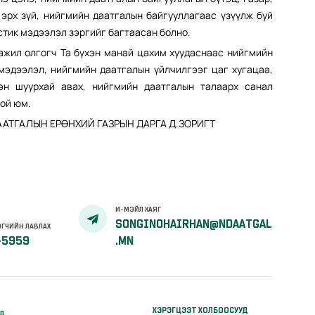
 эрх зүй, нийгмийн даатгалын байгууллагаас үзүүлж буй
стик мэдээлэл зэргийг багтаасан болно.
 олгогч Та бүхэн манай цахим хуудаснаас нийгмийн
мэдээлэл, нийгмийн даатгалын үйлчилгээг цаг хугацаа,
гэн шуурхай авах
,
нийгмийн даатгалын талаарх санал
ой юм.
ГАЛЫН ЕРӨНХИЙ ГАЗРЫН ДАРГА Д.ЗОРИГТ
И-МЭЙЛ ХАЯГ
SONGINOHAIRHAN@NDAATGAL
ГЧИЙН ЛАВЛАХ
-5959
.MN
ХЭРЭГЦЭЭТ ХОЛБООСУУД
үд