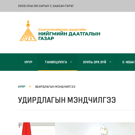
2026 ОНЫ 08 САРЫН 7
, БААСАН ГАРАГ
НҮҮР
ТАНИЛЦУУЛГА
ХУУЛЬ ЭРХ ЗҮЙ
E-NDAA
НҮҮР
УДИРДЛАГЫН МЭНДЧИЛГЭЭ
УДИРДЛАГЫН МЭНДЧИЛГЭЭ