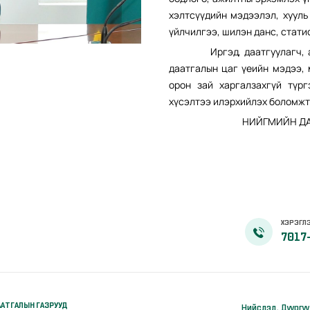
хэлтсүүдийн мэдээлэл, хууль
үйлчилгээ, шилэн данс, стати
Иргэд, даатгуулагч, ажил
даатгалын цаг үеийн мэдээ, 
орон зай харгалзахгүй түр
хүсэлтээ илэрхийлэх боломжт
НИЙГМИЙН ДААТ
ХЭРЭГЛЭ
7017
АТГАЛЫН ГАЗРУУД
Нийслэл, Дүүргү