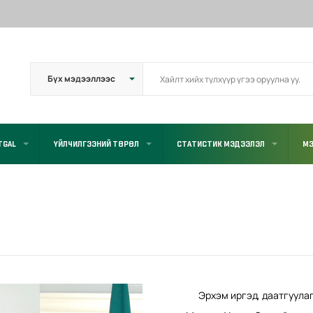
TGAL
ҮЙЛЧИЛГЭЭНИЙ ТӨРӨЛ
СТАТИСТИК МЭДЭЭЛЭЛ
МЭ
Эрхэм иргэд, даатгуулаг