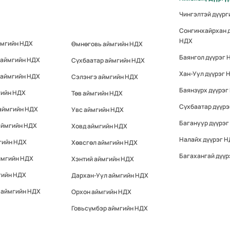
Чингэлтэй дүүр
Сонгинхайрхан 
НДХ
ймгийн НДХ
Өмнөговь аймгийн НДХ
Баянгол дүүрэг 
 аймгийн НДХ
Сүхбаатар аймгийн НДХ
Хан-Уул дүүрэг 
 аймгийн НДХ
Сэлэнгэ аймгийн НДХ
Баянзүрх дүүрэг
гийн НДХ
Төв аймгийн НДХ
Сүхбаатар дүүр
 аймгийн НДХ
Увс аймгийн НДХ
Багануур дүүрэг
аймгийн НДХ
Ховд аймгийн НДХ
Налайх дүүрэг 
гийн НДХ
Хөвсгөл аймгийн НДХ
Багахангай дүүр
ймгийн НДХ
Хэнтий аймгийн НДХ
гийн НДХ
Дархан-Уул аймгийн НДХ
 аймгийн НДХ
Орхон аймгийн НДХ
Говьсүмбэр аймгийн НДХ