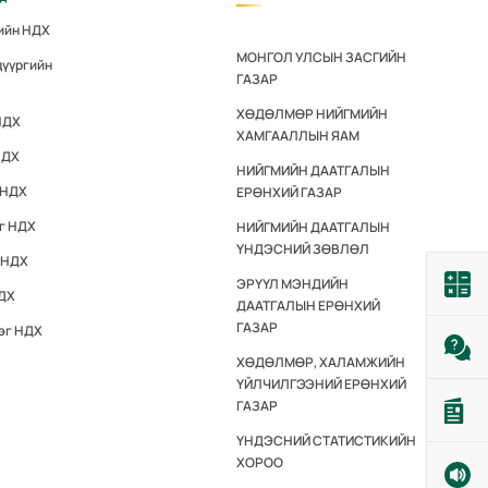
гийн НДХ
МОНГОЛ УЛСЫН ЗАСГИЙН
дүүргийн
ГАЗАР
ХӨДӨЛМӨР НИЙГМИЙН
НДХ
ХАМГААЛЛЫН ЯАМ
НДХ
НИЙГМИЙН ДААТГАЛЫН
 НДХ
ЕРӨНХИЙ ГАЗАР
эг НДХ
НИЙГМИЙН ДААТГАЛЫН
ҮНДЭСНИЙ ЗӨВЛӨЛ
 НДХ
ЭРҮҮЛ МЭНДИЙН
НДХ
ДААТГАЛЫН ЕРӨНХИЙ
ГАЗАР
эг НДХ
ХӨДӨЛМӨР, ХАЛАМЖИЙН
ҮЙЛЧИЛГЭЭНИЙ ЕРӨНХИЙ
ГАЗАР
ҮНДЭСНИЙ СТАТИСТИКИЙН
ХОРОО