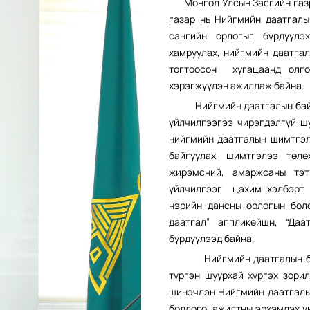
Монгол Улсын Засгийн г
аз
газар нь Нийгмийн даатгалы
сангийн орлогыг бүрдүүлэ
хамруулах, нийгмийн даатгал
тогтоосон хугацаанд олго
хэрэгжүүлэн ажиллаж байна.
Нийгмийн даатгалын байгуул
үйлчилгээгээ чирэгдэлгүй ш
нийгмийн даатгалын шимтгэл
байгуулах
,
шимтгэлээ төлөх
жирэмсний, амаржсаны тэт
үйлчилгээг цахим хэлбэрт 
нэрийн дансны орлогын бол
даатгал” аппликейшн, “Да
бүрдүүлээд байна.
Нийгмийн даатгалын байгу
түргэн шуурхай хүргэх зори
шинэчлэн Нийгмийн даатгалын
бодлого, ажилтны эрхэмлэх ү