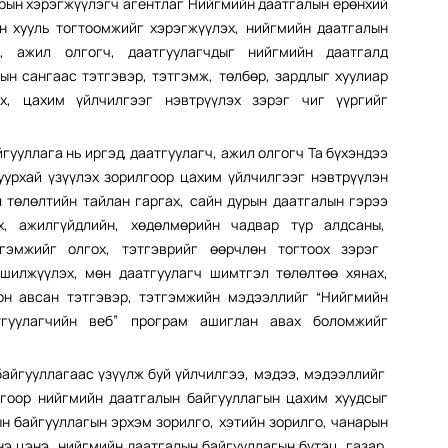
рын хэрэгжүүлэгч агентлаг Нийгмийн даатгалын ерөнхий
н хууль тогтоомжийг хэрэгжүүлэх, нийгмийн даатгалын
х, ажил олгогч, даатгуулагчдыг нийгмийн даатгалд
ын сангаас тэтгэвэр, тэтгэмж, төлбөр, зардлыг хуулиар
х, цахим үйлчилгээг нэвтрүүлэх зэрэг чиг үүргийг
лага нь иргэд, даатгуулагч, ажил олгогч Та бүхэндээ
уурхай үзүүлэх зорилгоор цахим үйлчилгээг нэвтрүүлэн
 төлөлтийн тайлан гаргах, сайн дурын даатгалын гэрээ
, ажилгүйдлийн
,
хөдөлмөрийн чадвар түр алдсаны
,
гэмжийг олгох, тэтгэврийг өөрчлөн тогтоох зэрэг
шилжүүлэх, мөн даатгуулагч шимтгэл төлөлтөө хянах,
он авсан тэтгэвэр, тэтгэмжийн мэдээллийг “Нийгмийн
атгуулагчийн веб” програм ашиглан авах боломжийг
уллагаас үзүүлж буй үйлчилгээ, мэдээ, мэдээллийг
лгоор нийгмийн даатгалын байгууллагын цахим хуудсыг
 байгууллагын эрхэм зорилго, хэтийн зорилго, чанарын
нэ цэнэ, нийгмийн даатгалын байгууллагын бүтэц, газар,