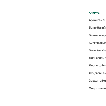
Аймгууд
Архангай а
Баян-Өлгий
Баянхонгор
Булган айм
Говь-Алтай
Дорноговь 
Дорнод айм
Дундговь а
Завхан айм
Өвөрхангай