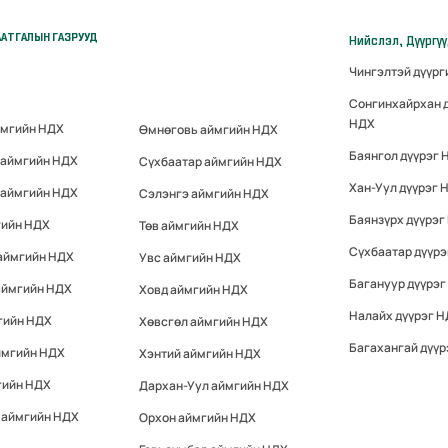
АТГАЛЫН ГАЗРУУД
Нийслэл, Дүүргү
Чингэлтэй дүүр
Сонгинхайрхан 
НДХ
ймгийн НДХ
Өмнөговь аймгийн НДХ
Баянгол дүүрэг 
 аймгийн НДХ
Сүхбаатар аймгийн НДХ
Хан-Уул дүүрэг 
 аймгийн НДХ
Сэлэнгэ аймгийн НДХ
Баянзүрх дүүрэг
гийн НДХ
Төв аймгийн НДХ
Сүхбаатар дүүр
 аймгийн НДХ
Увс аймгийн НДХ
Багануур дүүрэг
аймгийн НДХ
Ховд аймгийн НДХ
Налайх дүүрэг 
гийн НДХ
Хөвсгөл аймгийн НДХ
Багахангай дүүр
ймгийн НДХ
Хэнтий аймгийн НДХ
гийн НДХ
Дархан-Уул аймгийн НДХ
 аймгийн НДХ
Орхон аймгийн НДХ