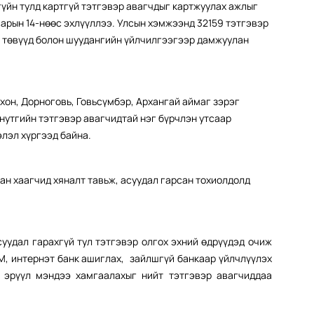
гүйн тулд картгүй тэтгэвэр авагчдыг картжуулах ажлыг
сарын 14-нөөс эхлүүллээ. Улсын хэмжээнд 32159 тэтгэвэр
ы төвүүд болон шуудангийн үйлчилгээгээр дамжуулан
рхон, Дорноговь, Говьсүмбэр, Архангай аймаг зэрэг
нутгийн тэтгэвэр авагчидтай нэг бүрчлэн утсаар
элэл хүргээд байна.
бан хаагчид хяналт тавьж, асуудал гарсан тохиолдолд
суудал гарахгүй тул тэтгэвэр олгох эхний өдрүүдэд очиж
М, интернэт банк ашиглах, зайлшгүй банкаар үйлчлүүлэх
 эрүүл мэндээ хамгаалахыг нийт тэтгэвэр авагчиддаа