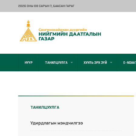
2026 ОНЫ 08 САРЫН 7
, БААСАН ГАРАГ
НҮҮР
ТАНИЛЦУУЛГА
ХУУЛЬ ЭРХ ЗҮЙ
E-NDAA
ТАНИЛЦУУЛГА
Удирдлагын мэндчилгээ