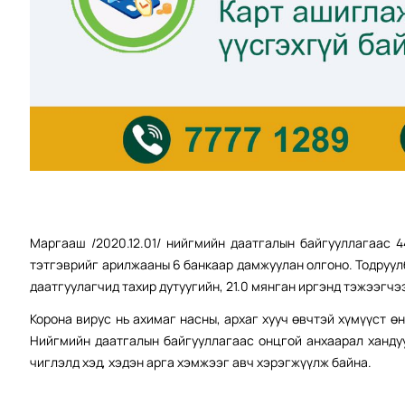
Маргааш /2020.12.01/ нийгмийн даатгалын байгууллагаас 4
тэтгэврийг арилжааны 6 банкаар дамжуулан олгоно. Тодруулб
даатгуулагчид тахир дутуугийн, 21.0 мянган иргэнд тэжээгчэ
Корона вирус нь ахимаг насны, архаг хууч өвчтэй хүмүүст 
Нийгмийн даатгалын байгууллагаас онцгой анхаарал ханду
чиглэлд хэд, хэдэн арга хэмжээг авч хэрэгжүүлж байна.