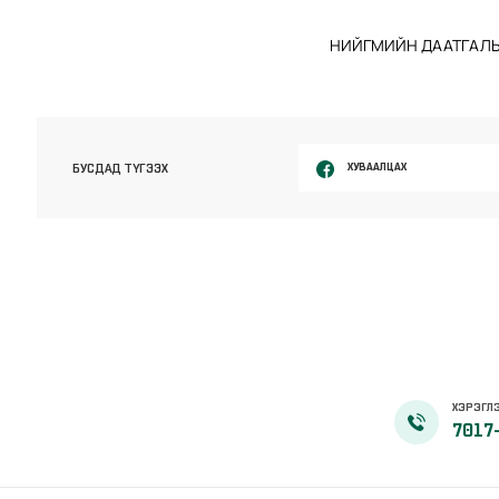
НИЙГМИЙН ДААТГАЛЫ
ХУВААЛЦАХ
БУСДАД ТҮГЭЭХ
ХЭРЭГЛЭ
7017