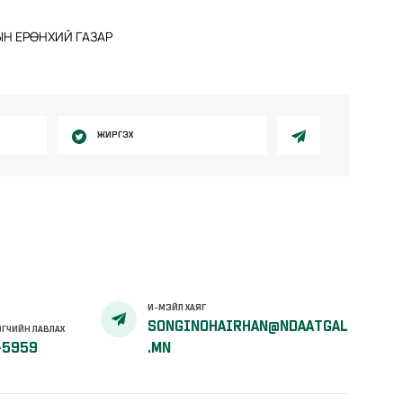
Н ЕРӨНХИЙ ГАЗАР
ЖИРГЭХ
И-МЭЙЛ ХАЯГ
SONGINOHAIRHAN@NDAATGAL
ГЧИЙН ЛАВЛАХ
-5959
.MN