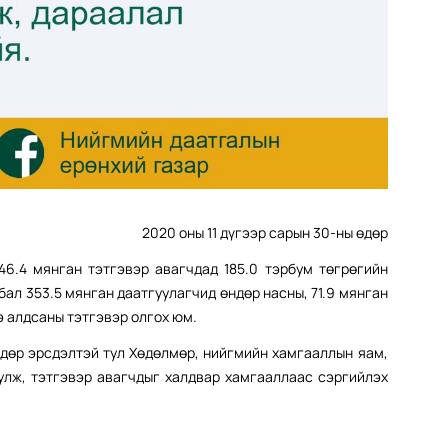
2020 оны 11 дүгээр сарын 30-ны өдөр
46.4 мянган тэтгэвэр авагчдад 185.0 тэрбум төгрөгийн
ал 353.5 мянган даатгуулагчид өндөр насны, 71.9 мянган
э алдсаны тэтгэвэр олгох юм.
өндөр эрсдэлтэй тул Хөдөлмөр, нийгмийн хамгааллын яам,
улж, тэтгэвэр авагчдыг халдвар хамгааллаас сэргийлэх