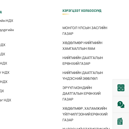
ХЭРЭГЦЭЭТ ХОЛБООСУУД
үд
гийн НДХ
МОНГОЛ УЛСЫН ЗАСГИЙН
дүүргийн
ГАЗАР
ХӨДӨЛМӨР НИЙГМИЙН
НДХ
ХАМГААЛЛЫН ЯАМ
НДХ
НИЙГМИЙН ДААТГАЛЫН
 НДХ
ЕРӨНХИЙ ГАЗАР
эг НДХ
НИЙГМИЙН ДААТГАЛЫН
ҮНДЭСНИЙ ЗӨВЛӨЛ
 НДХ
ЭРҮҮЛ МЭНДИЙН
НДХ
ДААТГАЛЫН ЕРӨНХИЙ
ГАЗАР
эг НДХ
ХӨДӨЛМӨР, ХАЛАМЖИЙН
ҮЙЛЧИЛГЭЭНИЙ ЕРӨНХИЙ
ГАЗАР