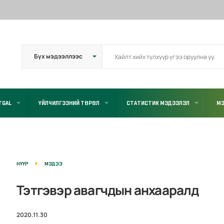
TGAL
ҮЙЛЧИЛГЭЭНИЙ ТӨРӨЛ
СТАТИСТИК МЭДЭЭЛЭЛ
МЭ
НҮҮР
МЭДЭЭ
Тэтгэвэр авагчдын анхааралд
2020.11.30