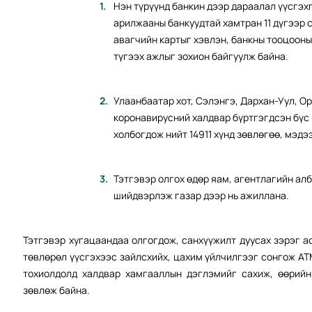
Нэн түрүүнд банкин дээр дараалал үүсгэх
арилжааны банкуудтай хамтран 11 дүгээр 
авагчийн картыг хэвлэн, банкны тооцоон
түгээх ажлыг зохион байгуулж байна.
Улаанбаатар хот, Сэлэнгэ, Дархан-Уул, О
коронавирусний халдвар бүртгэгдсэн бүс 
холбогдож нийт 14911 хүнд зөвлөгөө, мэдэ
Тэтгэвэр олгох өдөр яам, агентлагийн ал
шийдвэрлэж газар дээр нь ажиллана.
Тэтгэвэр хугацаандаа олгогдож, санхүүжилт дуусах зэрэг а
төвлөрөл үүсгэхээс зайлсхийх, цахим үйлчилгээг сонгож АТ
тохиолдолд халдвар хамгааллын дэглэмийг сахиж, өөрийн
зөвлөж байна.