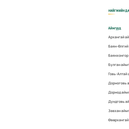
НИЙГМИЙН ДА
Аймгууд
Архангай а
Баян-Өлгий
Баянхонгор
Булган айм
Говь-Алтай
Дорноговь 
Дорнод айм
Дундговь а
Завхан айм
Өвөрхангай