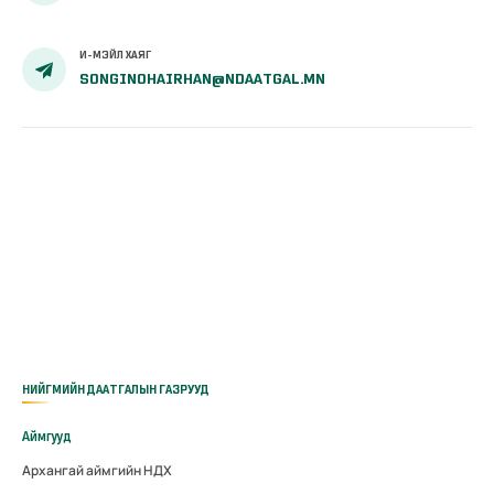
И-МЭЙЛ ХАЯГ
SONGINOHAIRHAN@NDAATGAL.MN
НИЙГМИЙН ДААТГАЛЫН ГАЗРУУД
Аймгууд
Архангай аймгийн НДХ