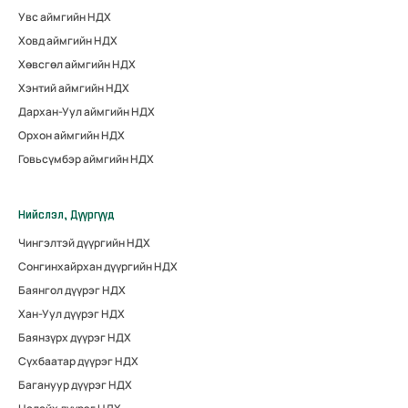
Увс аймгийн НДХ
Ховд аймгийн НДХ
Хөвсгөл аймгийн НДХ
Хэнтий аймгийн НДХ
Дархан-Уул аймгийн НДХ
Орхон аймгийн НДХ
Говьсүмбэр аймгийн НДХ
Нийслэл, Дүүргүүд
Чингэлтэй дүүргийн НДХ
Сонгинхайрхан дүүргийн НДХ
Баянгол дүүрэг НДХ
Хан-Уул дүүрэг НДХ
Баянзүрх дүүрэг НДХ
Сүхбаатар дүүрэг НДХ
Багануур дүүрэг НДХ