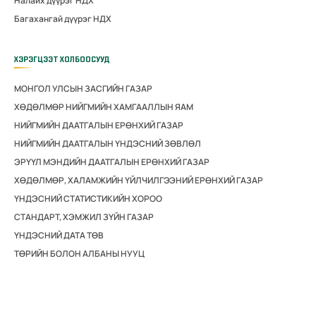
Налайх дүүрэг НДХ
Багахангай дүүрэг НДХ
ХЭРЭГЦЭЭТ ХОЛБООСУУД
МОНГОЛ УЛСЫН ЗАСГИЙН ГАЗАР
ХӨДӨЛМӨР НИЙГМИЙН ХАМГААЛЛЫН ЯАМ
НИЙГМИЙН ДААТГАЛЫН ЕРӨНХИЙ ГАЗАР
НИЙГМИЙН ДААТГАЛЫН ҮНДЭСНИЙ ЗӨВЛӨЛ
ЭРҮҮЛ МЭНДИЙН ДААТГАЛЫН ЕРӨНХИЙ ГАЗАР
ХӨДӨЛМӨР, ХАЛАМЖИЙН ҮЙЛЧИЛГЭЭНИЙ ЕРӨНХИЙ ГАЗАР
ҮНДЭСНИЙ СТАТИСТИКИЙН ХОРОО
СТАНДАРТ, ХЭМЖИЛ ЗҮЙН ГАЗАР
ҮНДЭСНИЙ ДАТА ТӨВ
ТӨРИЙН БОЛОН АЛБАНЫ НУУЦ