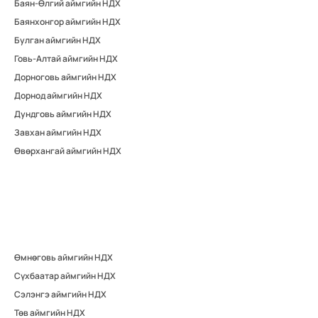
Баян-Өлгий аймгийн НДХ
Баянхонгор аймгийн НДХ
Булган аймгийн НДХ
Говь-Алтай аймгийн НДХ
Дорноговь аймгийн НДХ
Дорнод аймгийн НДХ
Дундговь аймгийн НДХ
Завхан аймгийн НДХ
Өвөрхангай аймгийн НДХ
Өмнөговь аймгийн НДХ
Сүхбаатар аймгийн НДХ
Сэлэнгэ аймгийн НДХ
Төв аймгийн НДХ