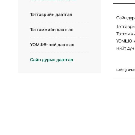
Тэтгэврийн даатгал
Сайн дур
Тэтгэври
Тэтгэмжийн даатгал
Тэтгэмжи
ҮОМШӨ-ни
ҮОМШӨ-ний даатгал
Нийт дүн
Сайн дурын даатгал
САЙН ДУРЫ