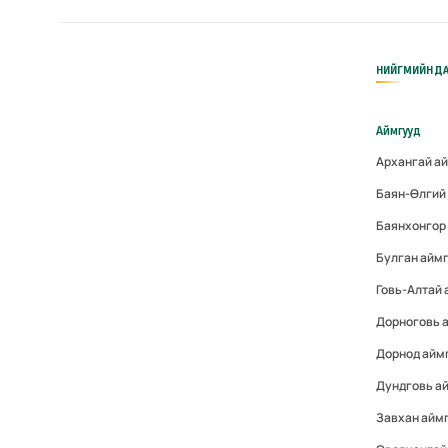
НИЙГМИЙН ДА
Аймгууд
Архангай а
Баян-Өлгий
Баянхонгор
Булган айм
Говь-Алтай
Дорноговь 
Дорнод айм
Дундговь а
Завхан айм