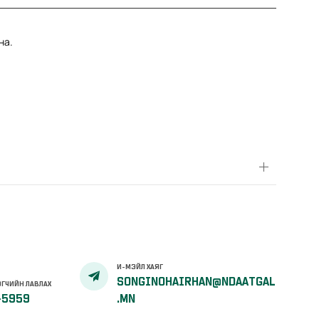
на.
И-МЭЙЛ ХАЯГ
SONGINOHAIRHAN@NDAATGAL
ГЧИЙН ЛАВЛАХ
-5959
.MN