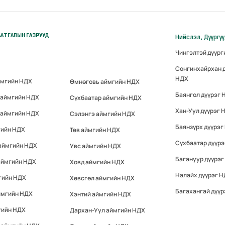
АТГАЛЫН ГАЗРУУД
Нийслэл, Дүүргү
Чингэлтэй дүүр
Сонгинхайрхан 
НДХ
ймгийн НДХ
Өмнөговь аймгийн НДХ
Баянгол дүүрэг 
 аймгийн НДХ
Сүхбаатар аймгийн НДХ
Хан-Уул дүүрэг 
 аймгийн НДХ
Сэлэнгэ аймгийн НДХ
Баянзүрх дүүрэг
гийн НДХ
Төв аймгийн НДХ
Сүхбаатар дүүр
 аймгийн НДХ
Увс аймгийн НДХ
Багануур дүүрэг
аймгийн НДХ
Ховд аймгийн НДХ
Налайх дүүрэг 
гийн НДХ
Хөвсгөл аймгийн НДХ
Багахангай дүүр
ймгийн НДХ
Хэнтий аймгийн НДХ
гийн НДХ
Дархан-Уул аймгийн НДХ