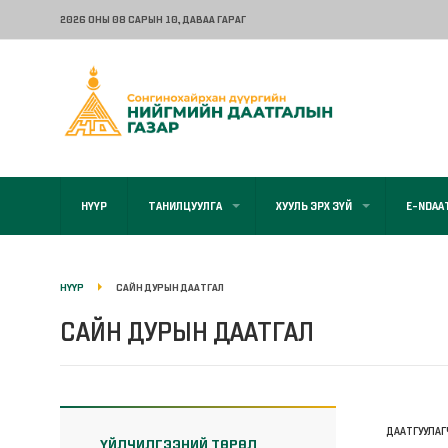
2026 ОНЫ 08 САРЫН 10
, ДАВАА ГАРАГ
НҮҮР
ТАНИЛЦУУЛГА
ХУУЛЬ ЭРХ ЗҮЙ
E-NDAA
НҮҮР
САЙН ДУРЫН ДААТГАЛ
САЙН ДУРЫН ДААТГАЛ
ДААТГУУЛАГ
ҮЙЛЧИЛГЭЭНИЙ ТӨРӨЛ