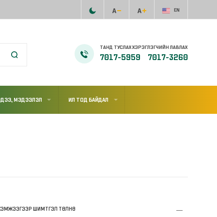
EN
ТАНД ТУСЛАХ ХЭРЭГЛЭГЧИЙН ЛАВЛАХ
7017-5959
7017-3260
ДЭЭ, МЭДЭЭЛЭЛ
ИЛ ТОД БАЙДАЛ
, ХЭМЖЭЭГЭЭР ШИМТГЭЛ ТӨЛНӨ