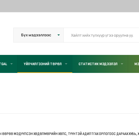
TGAL
ҮЙЛЧИЛГЭЭНИЙ ТӨРӨЛ
СТАТИСТИК МЭДЭЭЛЭЛ
МЭ
Ч ӨӨРӨӨ МЭДҮҮЛСЭН ХӨДӨЛМӨРИЙН ХӨЛС, ТҮҮНТЭЙ АДИЛТГАХ ОРЛОГООС ДАРААХ ХУВЬ