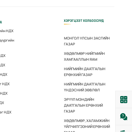
ХЭРЭГЦЭЭТ ХОЛБООСУУД
үд
гийн НДХ
МОНГОЛ УЛСЫН ЗАСГИЙН
дүүргийн
ГАЗАР
ХӨДӨЛМӨР НИЙГМИЙН
НДХ
ХАМГААЛЛЫН ЯАМ
НДХ
НИЙГМИЙН ДААТГАЛЫН
 НДХ
ЕРӨНХИЙ ГАЗАР
эг НДХ
НИЙГМИЙН ДААТГАЛЫН
ҮНДЭСНИЙ ЗӨВЛӨЛ
 НДХ
ЭРҮҮЛ МЭНДИЙН
НДХ
ДААТГАЛЫН ЕРӨНХИЙ
ГАЗАР
эг НДХ
ХӨДӨЛМӨР, ХАЛАМЖИЙН
ҮЙЛЧИЛГЭЭНИЙ ЕРӨНХИЙ