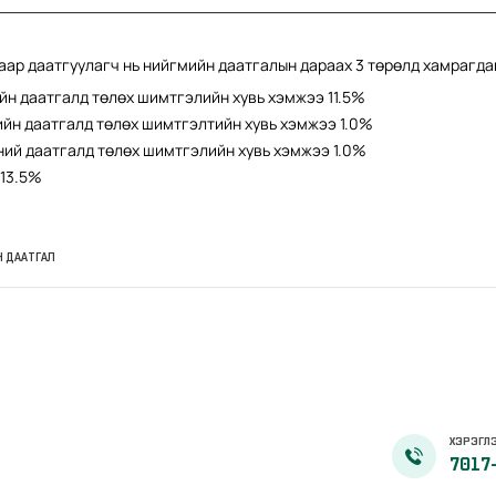
аар даатгуулагч нь нийгмийн даатгалын дараах 3 төрөлд хамрагда
йн даатгалд төлөх шимтгэлийн хувь хэмжээ 11.5%
йн даатгалд төлөх шимтгэлтийн хувь хэмжээ 1.0%
й даатгалд төлөх шимтгэлийн хувь хэмжээ 1.0%
 13.5%
Н ДААТГАЛ
ХЭРЭГЛЭ
7017