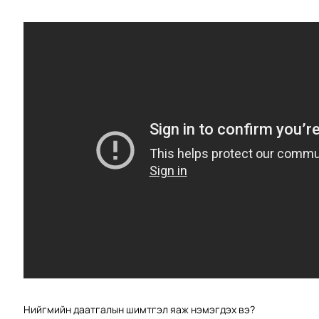
Нийгмийн даатгалын шимтгэл яаж нэмэгдэх вэ?