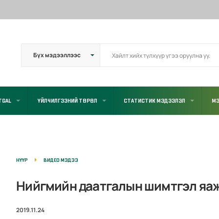
TGAL
ҮЙЛЧИЛГЭЭНИЙ ТӨРӨЛ
СТАТИСТИК МЭДЭЭЛЭЛ
МЭ
НҮҮР
ВИДЕО МЭДЭЭ
Нийгмийн даатгалын шимтгэл яаж
2019.11.24