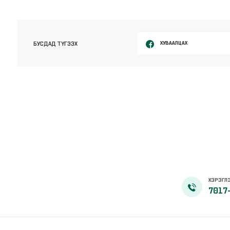
ХУВААЛЦАХ
БУСДАД ТҮГЭЭХ
ХЭРЭГЛЭ
7017