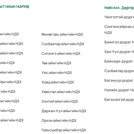
АТГАЛЫН ГАЗРУУД
Нийслэл, Дүүргү
Чингэлтэй дүүр
Сонгинхайрхан 
НДХ
ймгийн НДХ
Өмнөговь аймгийн НДХ
Баянгол дүүрэг 
 аймгийн НДХ
Сүхбаатар аймгийн НДХ
Хан-Уул дүүрэг 
 аймгийн НДХ
Сэлэнгэ аймгийн НДХ
Баянзүрх дүүрэг
гийн НДХ
Төв аймгийн НДХ
Сүхбаатар дүүр
 аймгийн НДХ
Увс аймгийн НДХ
Багануур дүүрэг
аймгийн НДХ
Ховд аймгийн НДХ
Налайх дүүрэг 
гийн НДХ
Хөвсгөл аймгийн НДХ
Багахангай дүүр
ймгийн НДХ
Хэнтий аймгийн НДХ
гийн НДХ
Дархан-Уул аймгийн НДХ
 аймгийн НДХ
Орхон аймгийн НДХ
Говьсүмбэр аймгийн НДХ