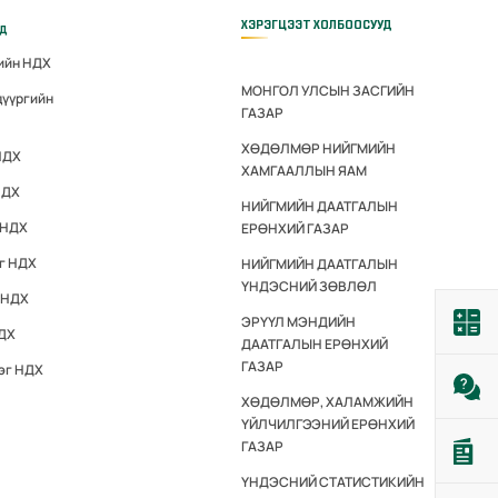
ХЭРЭГЦЭЭТ ХОЛБООСУУД
үд
гийн НДХ
МОНГОЛ УЛСЫН ЗАСГИЙН
дүүргийн
ГАЗАР
ХӨДӨЛМӨР НИЙГМИЙН
НДХ
ХАМГААЛЛЫН ЯАМ
НДХ
НИЙГМИЙН ДААТГАЛЫН
 НДХ
ЕРӨНХИЙ ГАЗАР
эг НДХ
НИЙГМИЙН ДААТГАЛЫН
ҮНДЭСНИЙ ЗӨВЛӨЛ
 НДХ
ЭРҮҮЛ МЭНДИЙН
НДХ
ДААТГАЛЫН ЕРӨНХИЙ
ГАЗАР
эг НДХ
ХӨДӨЛМӨР, ХАЛАМЖИЙН
ҮЙЛЧИЛГЭЭНИЙ ЕРӨНХИЙ
ГАЗАР
ҮНДЭСНИЙ СТАТИСТИКИЙН