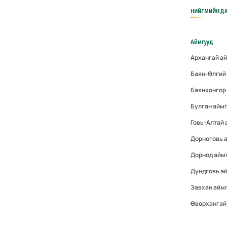
НИЙГМИЙН ДА
Аймгууд
Архангай а
Баян-Өлгий
Баянхонгор
Булган айм
Говь-Алтай
Дорноговь 
Дорнод айм
Дундговь а
Завхан айм
Өвөрхангай