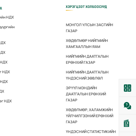
ХЭРЭГЦЭЭТ ХОЛБООСУУД
үд
гийн НДХ
МОНГОЛ УЛСЫН ЗАСГИЙН
дүүргийн
ГАЗАР
ХӨДӨЛМӨР НИЙГМИЙН
НДХ
ХАМГААЛЛЫН ЯАМ
НДХ
НИЙГМИЙН ДААТГАЛЫН
 НДХ
ЕРӨНХИЙ ГАЗАР
эг НДХ
НИЙГМИЙН ДААТГАЛЫН
ҮНДЭСНИЙ ЗӨВЛӨЛ
 НДХ
ЭРҮҮЛ МЭНДИЙН
НДХ
ДААТГАЛЫН ЕРӨНХИЙ
ГАЗАР
эг НДХ
ХӨДӨЛМӨР, ХАЛАМЖИЙН
ҮЙЛЧИЛГЭЭНИЙ ЕРӨНХИЙ
ГАЗАР
ҮНДЭСНИЙ СТАТИСТИКИЙН