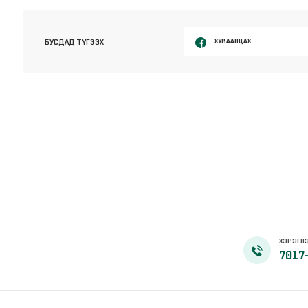
ХУВААЛЦАХ
БУСДАД ТҮГЭЭХ
ХЭРЭГЛЭ
7017