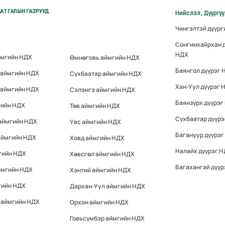
АТГАЛЫН ГАЗРУУД
Нийслэл, Дүүргү
Чингэлтэй дүүр
Сонгинхайрхан 
НДХ
ймгийн НДХ
Өмнөговь аймгийн НДХ
Баянгол дүүрэг 
 аймгийн НДХ
Сүхбаатар аймгийн НДХ
Хан-Уул дүүрэг 
 аймгийн НДХ
Сэлэнгэ аймгийн НДХ
Баянзүрх дүүрэг
гийн НДХ
Төв аймгийн НДХ
Сүхбаатар дүүр
 аймгийн НДХ
Увс аймгийн НДХ
Багануур дүүрэг
аймгийн НДХ
Ховд аймгийн НДХ
Налайх дүүрэг 
гийн НДХ
Хөвсгөл аймгийн НДХ
Багахангай дүүр
ймгийн НДХ
Хэнтий аймгийн НДХ
гийн НДХ
Дархан-Уул аймгийн НДХ
 аймгийн НДХ
Орхон аймгийн НДХ
Говьсүмбэр аймгийн НДХ