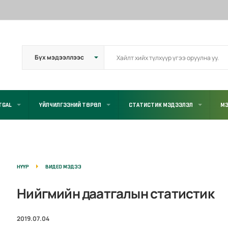
TGAL
ҮЙЛЧИЛГЭЭНИЙ ТӨРӨЛ
СТАТИСТИК МЭДЭЭЛЭЛ
МЭ
НҮҮР
ВИДЕО МЭДЭЭ
Нийгмийн даатгалын статистик
2019.07.04