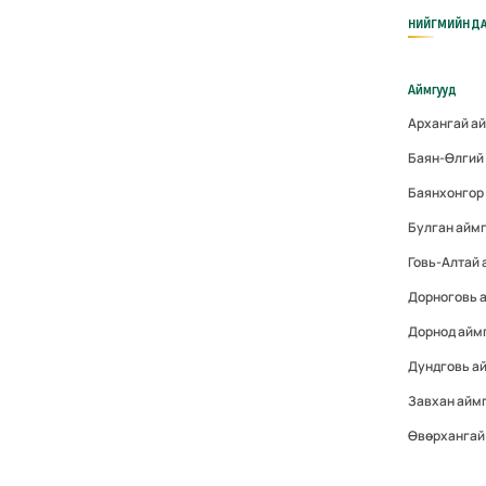
НИЙГМИЙН ДА
Аймгууд
Архангай а
Баян-Өлгий
Баянхонгор
Булган айм
Говь-Алтай
Дорноговь 
Дорнод айм
Дундговь а
Завхан айм
Өвөрхангай