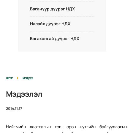
Багануур дүүрэг НДХ
Налайх дүүрэг НДХ
Багахангай дүүрэг НДХ
НҮҮР
МЭДЭЭ
Мэдээлэл
2014.11.17
Нийгмийн даатгалын төв, орон нутгийн байгууллагын