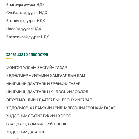
Баянзүрх дүүрэг НДХ
Сүхбаатар дүүрэг НДХ
Багануур дүүрэг НДХ
Налайх дүүрэг НДХ
Багахангай дүүрэг НДХ
ХЭРЭГЦЭЭТ ХОЛБООСУУД
МОНГОЛ УЛСЫН ЗАСГИЙН ГАЗАР
ХӨДӨЛМӨР НИЙГМИЙН ХАМГААЛЛЫН ЯАМ
НИЙГМИЙН ДААТГАЛЫН ЕРӨНХИЙ ГАЗАР
НИЙГМИЙН ДААТГАЛЫН ҮНДЭСНИЙ ЗӨВЛӨЛ
ЭРҮҮЛ МЭНДИЙН ДААТГАЛЫН ЕРӨНХИЙ ГАЗАР
ХӨДӨЛМӨР, ХАЛАМЖИЙН ҮЙЛЧИЛГЭЭНИЙ ЕРӨНХИЙ ГАЗАР
ҮНДЭСНИЙ СТАТИСТИКИЙН ХОРОО
СТАНДАРТ, ХЭМЖИЛ ЗҮЙН ГАЗАР
ҮНДЭСНИЙ ДАТА ТӨВ