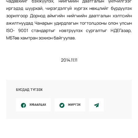
чадавхийг бэхжүүлэх, нийгмийн даатгалын үйлчилгээг
иргэдэд шуурхай, чирэгдэлгүй хүргэх нөхцлийг бүрдүүлэх
зорилгоор Дорнод аймгийн нийгмийн даатгалын хэлтсийн
ажилтнуудад Чанарын удирдлагын тогтолцооны олон улсын
ISO- 9001 стандартыг нэвтрүүлэх сургалтыг НДЕГазар,
МБТөв хамтран зохион байгуулав.
2014.11.11
БУСДАД ТҮГЭЭХ
ХУВААЛЦАХ
ЖИРГЭХ