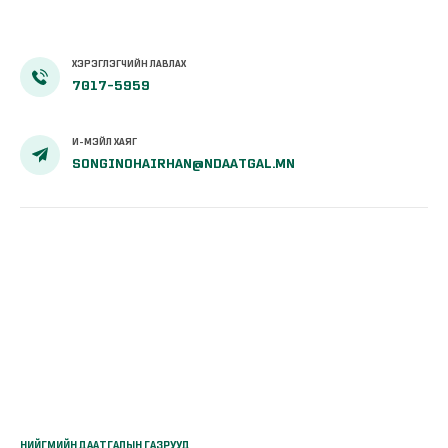
ХЭРЭГЛЭГЧИЙН ЛАВЛАХ
7017-5959
И-МЭЙЛ ХАЯГ
SONGINOHAIRHAN@NDAATGAL.MN
НИЙГМИЙН ДААТГАЛЫН ГАЗРУУД