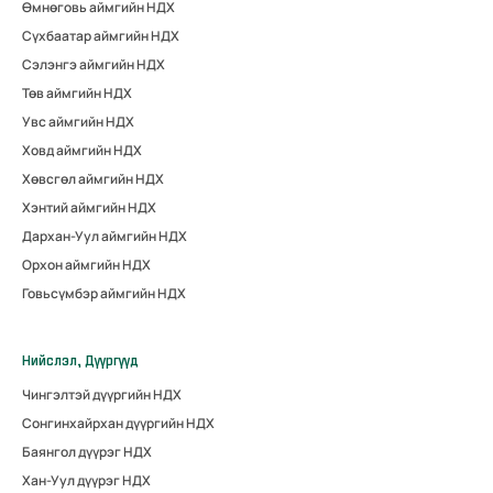
Өмнөговь аймгийн НДХ
Сүхбаатар аймгийн НДХ
Сэлэнгэ аймгийн НДХ
Төв аймгийн НДХ
Увс аймгийн НДХ
Ховд аймгийн НДХ
Хөвсгөл аймгийн НДХ
Хэнтий аймгийн НДХ
Дархан-Уул аймгийн НДХ
Орхон аймгийн НДХ
Говьсүмбэр аймгийн НДХ
Нийслэл, Дүүргүүд
Чингэлтэй дүүргийн НДХ
Сонгинхайрхан дүүргийн НДХ
Баянгол дүүрэг НДХ
Хан-Уул дүүрэг НДХ