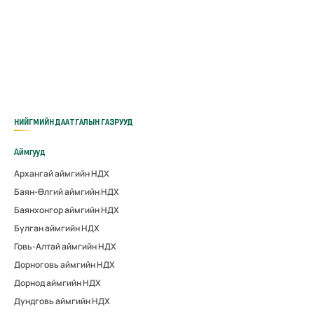
НИЙГМИЙН ДААТГАЛЫН ГАЗРУУД
Аймгууд
Архангай аймгийн НДХ
Баян-Өлгий аймгийн НДХ
Баянхонгор аймгийн НДХ
Булган аймгийн НДХ
Говь-Алтай аймгийн НДХ
Дорноговь аймгийн НДХ
Дорнод аймгийн НДХ
Дундговь аймгийн НДХ