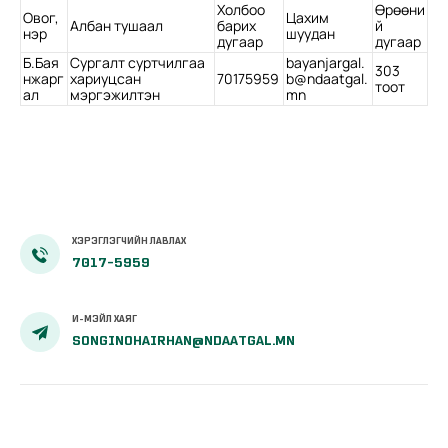
Холбоо
Өрөөни
Овог,
Цахим
Албан тушаал
барих
й
нэр
шуудан
дугаар
дугаар
Б.Бая
Сургалт суртчилгаа
bayanjargal.
303
нжарг
хариуцсан
70175959
b@ndaatgal.
тоот
ал
мэргэжилтэн
mn
ХЭРЭГЛЭГЧИЙН ЛАВЛАХ
7017-5959
И-МЭЙЛ ХАЯГ
SONGINOHAIRHAN@NDAATGAL.MN