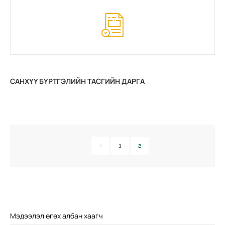
САНХҮҮ БҮРТГЭЛИЙН ТАСГИЙН ДАРГА
1
2
Мэдээлэл өгөх албан хаагч