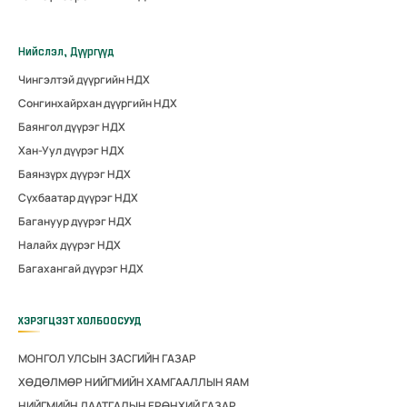
Нийслэл, Дүүргүүд
Чингэлтэй дүүргийн НДХ
Сонгинхайрхан дүүргийн НДХ
Баянгол дүүрэг НДХ
Хан-Уул дүүрэг НДХ
Баянзүрх дүүрэг НДХ
Сүхбаатар дүүрэг НДХ
Багануур дүүрэг НДХ
Налайх дүүрэг НДХ
Багахангай дүүрэг НДХ
ХЭРЭГЦЭЭТ ХОЛБООСУУД
МОНГОЛ УЛСЫН ЗАСГИЙН ГАЗАР
ХӨДӨЛМӨР НИЙГМИЙН ХАМГААЛЛЫН ЯАМ
НИЙГМИЙН ДААТГАЛЫН ЕРӨНХИЙ ГАЗАР