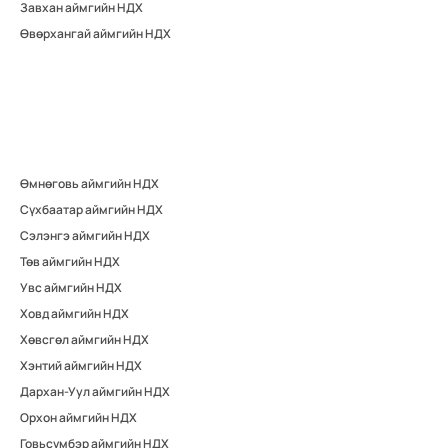
Завхан аймгийн НДХ
Өвөрхангай аймгийн НДХ
Өмнөговь аймгийн НДХ
Сүхбаатар аймгийн НДХ
Сэлэнгэ аймгийн НДХ
Төв аймгийн НДХ
Увс аймгийн НДХ
Ховд аймгийн НДХ
Хөвсгөл аймгийн НДХ
Хэнтий аймгийн НДХ
Дархан-Уул аймгийн НДХ
Орхон аймгийн НДХ
Говьсүмбэр аймгийн НДХ